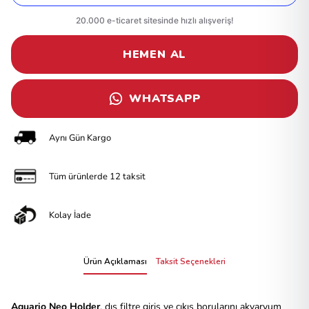
HEMEN AL
WHATSAPP
Aynı Gün Kargo
Tüm ürünlerde 12 taksit
Kolay İade
Ürün Açıklaması
Taksit Seçenekleri
Aquario Neo Holder
, dış filtre giriş ve çıkış borularını akvaryum