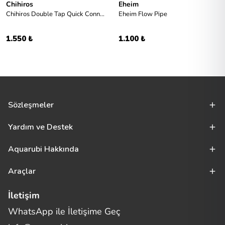
Chihiros
Eheim
Chihiros Double Tap Quick Connector (16/22 to 12/16mm)
Eheim Flow Pipe
1.550 ₺
1.100 ₺
Sözleşmeler
Yardım ve Destek
Aquarubi Hakkında
Araçlar
İletişim
WhatsApp ile İletişime Geç
Merhaba! Size nasıl yardımcı