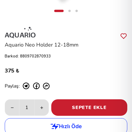
Aquario Neo Holder 12-18mm
Barkod
:
8809702870933
375 ₺
Paylaş
:
SEPETE EKLE