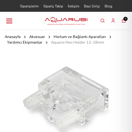
Siparişlerim
Sipariş Takip
İletişim
Bayi Girişi
Blog
0
Anasayfa
Aksesuar
Hortum ve Bağlantı Aparatları
Yardımcı Ekipmanlar
Aquario Neo Holder 12-18mm