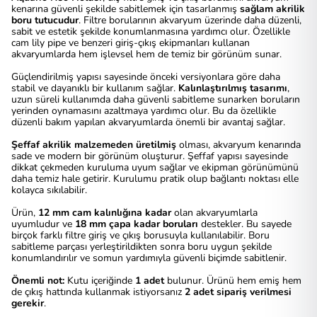
kenarına güvenli şekilde sabitlemek için tasarlanmış
sağlam akrilik
boru tutucudur
. Filtre borularının akvaryum üzerinde daha düzenli,
sabit ve estetik şekilde konumlanmasına yardımcı olur. Özellikle
cam lily pipe ve benzeri giriş-çıkış ekipmanları kullanan
akvaryumlarda hem işlevsel hem de temiz bir görünüm sunar.
Güçlendirilmiş yapısı sayesinde önceki versiyonlara göre daha
stabil ve dayanıklı bir kullanım sağlar.
Kalınlaştırılmış tasarımı
,
uzun süreli kullanımda daha güvenli sabitleme sunarken boruların
yerinden oynamasını azaltmaya yardımcı olur. Bu da özellikle
düzenli bakım yapılan akvaryumlarda önemli bir avantaj sağlar.
Şeffaf akrilik malzemeden üretilmiş
olması, akvaryum kenarında
sade ve modern bir görünüm oluşturur. Şeffaf yapısı sayesinde
dikkat çekmeden kuruluma uyum sağlar ve ekipman görünümünü
daha temiz hale getirir. Kurulumu pratik olup bağlantı noktası elle
kolayca sıkılabilir.
Ürün,
12 mm cam kalınlığına kadar
olan akvaryumlarla
uyumludur ve
18 mm çapa kadar boruları
destekler. Bu sayede
birçok farklı filtre giriş ve çıkış borusuyla kullanılabilir. Boru
sabitleme parçası yerleştirildikten sonra boru uygun şekilde
konumlandırılır ve somun yardımıyla güvenli biçimde sabitlenir.
Önemli not:
Kutu içeriğinde
1 adet
bulunur. Ürünü hem emiş hem
de çıkış hattında kullanmak istiyorsanız
2 adet sipariş verilmesi
gerekir
.