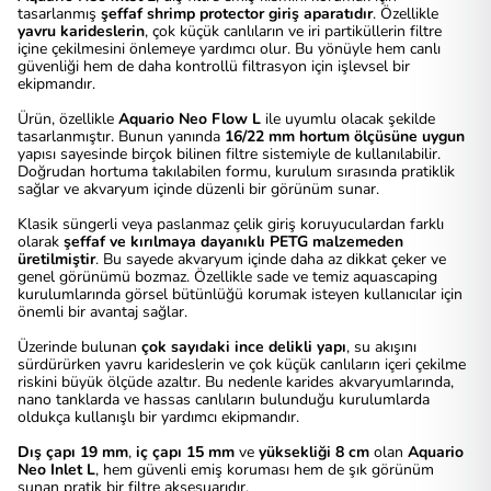
tasarlanmış
şeffaf shrimp protector giriş aparatıdır
. Özellikle
yavru karideslerin
, çok küçük canlıların ve iri partiküllerin filtre
içine çekilmesini önlemeye yardımcı olur. Bu yönüyle hem canlı
güvenliği hem de daha kontrollü filtrasyon için işlevsel bir
ekipmandır.
Ürün, özellikle
Aquario Neo Flow L
ile uyumlu olacak şekilde
tasarlanmıştır. Bunun yanında
16/22 mm hortum ölçüsüne uygun
yapısı sayesinde birçok bilinen filtre sistemiyle de kullanılabilir.
Doğrudan hortuma takılabilen formu, kurulum sırasında pratiklik
sağlar ve akvaryum içinde düzenli bir görünüm sunar.
Klasik süngerli veya paslanmaz çelik giriş koruyuculardan farklı
olarak
şeffaf ve kırılmaya dayanıklı PETG malzemeden
üretilmiştir
. Bu sayede akvaryum içinde daha az dikkat çeker ve
genel görünümü bozmaz. Özellikle sade ve temiz aquascaping
kurulumlarında görsel bütünlüğü korumak isteyen kullanıcılar için
önemli bir avantaj sağlar.
Üzerinde bulunan
çok sayıdaki ince delikli yapı
, su akışını
sürdürürken yavru karideslerin ve çok küçük canlıların içeri çekilme
riskini büyük ölçüde azaltır. Bu nedenle karides akvaryumlarında,
nano tanklarda ve hassas canlıların bulunduğu kurulumlarda
oldukça kullanışlı bir yardımcı ekipmandır.
Dış çapı 19 mm
,
iç çapı 15 mm
ve
yüksekliği 8 cm
olan
Aquario
Neo Inlet L
, hem güvenli emiş koruması hem de şık görünüm
sunan pratik bir filtre aksesuarıdır.