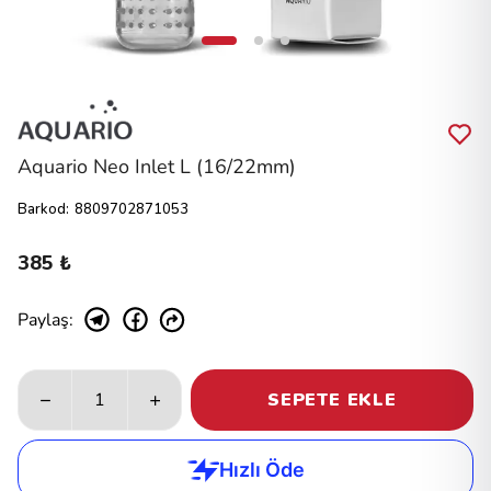
Aquario Neo Inlet L (16/22mm)
Barkod
:
8809702871053
385 ₺
Paylaş
:
SEPETE EKLE