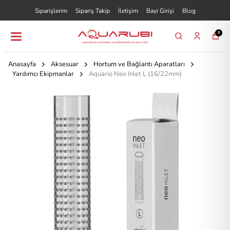
Siparişlerim
Sipariş Takip
İletişim
Bayi Girişi
Blog
0
Anasayfa
Aksesuar
Hortum ve Bağlantı Aparatları
Yardımcı Ekipmanlar
Aquario Neo Inlet L (16/22mm)