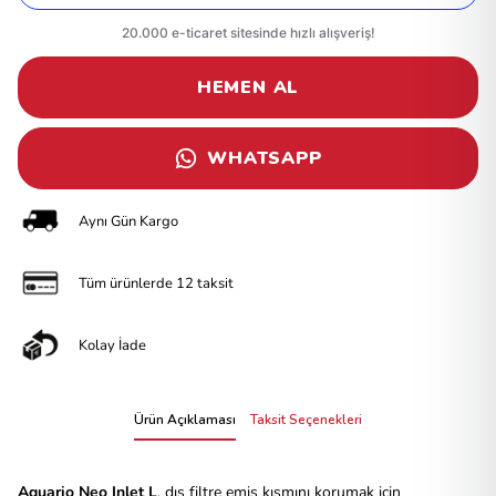
HEMEN AL
WHATSAPP
Aynı Gün Kargo
Tüm ürünlerde 12 taksit
Kolay İade
Ürün Açıklaması
Taksit Seçenekleri
Aquario Neo Inlet L
, dış filtre emiş kısmını korumak için