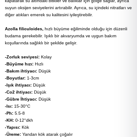
kapatarak su altındaki bitkiler ve balıklar için gölge sağlar, ayrıca
suyun oksijen seviyelerini artırabilir. Ayrıca, su içindeki nitratları ve
diğer atıkları emerek su kalitesini iyileştirebilir.
Azolla filiculoides,
hızlı büyüme eğiliminde olduğu için düzenli
budama gerekebilir. Işıklı bir akvaryumda ve uygun bakım
koşullarında sağlıklı bir şekilde gelişir.
-Zorluk seviyesi:
Kolay
-Büyüme hızı:
Hızlı
-Bakım ihtiyacı:
Düşük
-Boyutlar:
1-3cm
-Işık ihtiyacı:
Düşük
-Co2 ihtiyacı:
Düşük
-Gübre İhtiyacı:
Düşük
-Isı:
15-30°C
-Ph:
5.5-8
-KH:
0-12°dkh
-Yapısı:
Kök
-Üreme:
Yandan kök atarak çoğalır