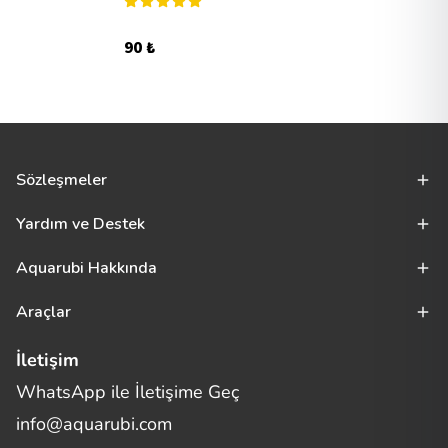
90 ₺
Sözleşmeler
Yardım ve Destek
Aquarubi Hakkında
Araçlar
İletişim
WhatsApp ile İletişime Geç
Merhaba! Size nasıl yardımcı
info@aquarubi.com
olabilirim?
Aquarubi hakkında sık sorulan soruları hızlıca inceleyin.