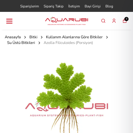
Siparişlerim
Sipariş Takip
İletişim
Bayi Girişi
Blog
0
Anasayfa
Bitki
Kullanım Alanlarına Göre Bitkiler
Su Üstü Bitkileri
Azolla Filiculoides (Porsiyon)