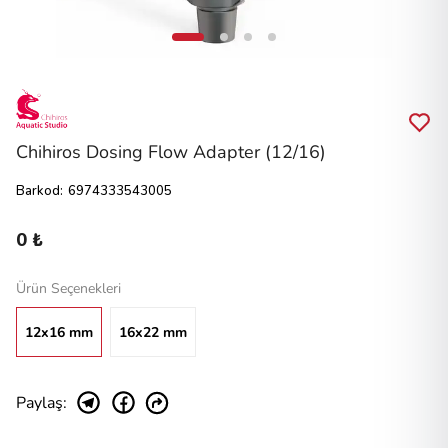
Chihiros Dosing Flow Adapter (12/16)
Barkod
:
6974333543005
0 ₺
Ürün Seçenekleri
12x16 mm
16x22 mm
Paylaş
: