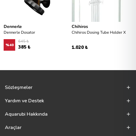
Dennerle
Chihiros
Dennerle Dosator
Chihiros Dosing Tube Holder X
645 ₺
%
40
385 ₺
1.020 ₺
Sözleşmeler
Yardım ve Destek
Aquarubi Hakkında
Araçlar