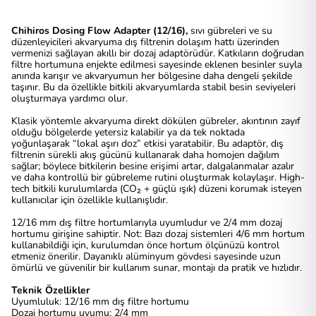
Chihiros Dosing Flow Adapter (12/16),
sıvı gübreleri ve su
düzenleyicileri akvaryuma dış filtrenin dolaşım hattı üzerinden
vermenizi sağlayan akıllı bir dozaj adaptörüdür. Katkıların doğrudan
filtre hortumuna enjekte edilmesi sayesinde eklenen besinler suyla
anında karışır ve akvaryumun her bölgesine daha dengeli şekilde
taşınır. Bu da özellikle bitkili akvaryumlarda stabil besin seviyeleri
oluşturmaya yardımcı olur.
Klasik yöntemle akvaryuma direkt dökülen gübreler, akıntının zayıf
olduğu bölgelerde yetersiz kalabilir ya da tek noktada
yoğunlaşarak “lokal aşırı doz” etkisi yaratabilir. Bu adaptör, dış
filtrenin sürekli akış gücünü kullanarak daha homojen dağılım
sağlar; böylece bitkilerin besine erişimi artar, dalgalanmalar azalır
ve daha kontrollü bir gübreleme rutini oluşturmak kolaylaşır. High-
tech bitkili kurulumlarda (CO₂ + güçlü ışık) düzeni korumak isteyen
kullanıcılar için özellikle kullanışlıdır.
12/16 mm dış filtre hortumlarıyla uyumludur ve 2/4 mm dozaj
hortumu girişine sahiptir. Not: Bazı dozaj sistemleri 4/6 mm hortum
kullanabildiği için, kurulumdan önce hortum ölçünüzü kontrol
etmeniz önerilir. Dayanıklı alüminyum gövdesi sayesinde uzun
ömürlü ve güvenilir bir kullanım sunar, montajı da pratik ve hızlıdır.
Teknik Özellikler
Uyumluluk: 12/16 mm dış filtre hortumu
Dozaj hortumu uyumu: 2/4 mm