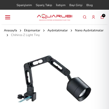
Siparişlerim
Sipariş Takip
İletişim
Bayi Girişi
Blog
0
Anasayfa
Ekipmanlar
Aydınlatmalar
Nano Aydınlatmalar
Chihiros Z Light Tiny