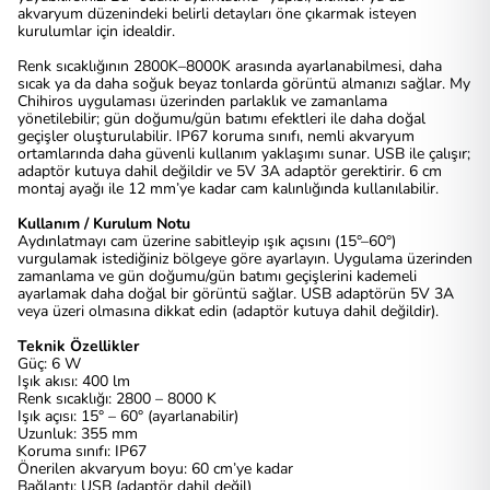
akvaryum düzenindeki belirli detayları öne çıkarmak isteyen
kurulumlar için idealdir.
Renk sıcaklığının 2800K–8000K arasında ayarlanabilmesi, daha
sıcak ya da daha soğuk beyaz tonlarda görüntü almanızı sağlar. My
Chihiros uygulaması üzerinden parlaklık ve zamanlama
yönetilebilir; gün doğumu/gün batımı efektleri ile daha doğal
geçişler oluşturulabilir. IP67 koruma sınıfı, nemli akvaryum
ortamlarında daha güvenli kullanım yaklaşımı sunar. USB ile çalışır;
adaptör kutuya dahil değildir ve 5V 3A adaptör gerektirir. 6 cm
montaj ayağı ile 12 mm’ye kadar cam kalınlığında kullanılabilir.
Kullanım / Kurulum Notu
Aydınlatmayı cam üzerine sabitleyip ışık açısını (15°–60°)
vurgulamak istediğiniz bölgeye göre ayarlayın. Uygulama üzerinden
zamanlama ve gün doğumu/gün batımı geçişlerini kademeli
ayarlamak daha doğal bir görüntü sağlar. USB adaptörün 5V 3A
veya üzeri olmasına dikkat edin (adaptör kutuya dahil değildir).
Teknik Özellikler
Güç: 6 W
Işık akısı: 400 lm
Renk sıcaklığı: 2800 – 8000 K
Işık açısı: 15° – 60° (ayarlanabilir)
Uzunluk: 355 mm
Koruma sınıfı: IP67
Önerilen akvaryum boyu: 60 cm’ye kadar
Bağlantı: USB (adaptör dahil değil)