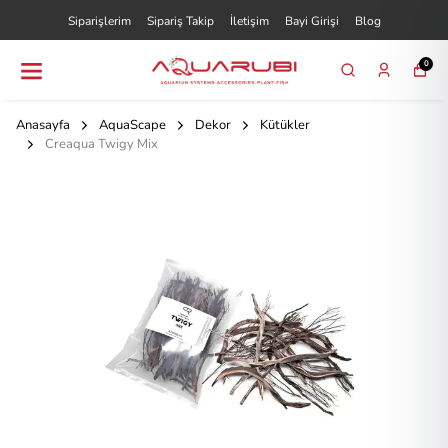
Siparişlerim
Sipariş Takip
İletişim
Bayi Girişi
Blog
0
Anasayfa
AquaScape
Dekor
Kütükler
Creaqua Twigy Mix