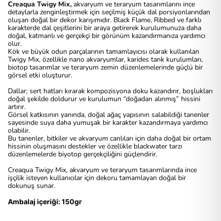
Creaqua Twigy Mix,
akvaryum ve teraryum tasarımlarını ince
detaylarla zenginleştirmek için seçilmiş küçük dal porsiyonlarından
oluşan doğal bir dekor karışımıdır. Black Flame, Ribbed ve farklı
karakterde dal çeşitlerini bir araya getirerek kurulumunuza daha
doğal, katmanlı ve gerçekçi bir görünüm kazandırmanıza yardımcı
olur.
Kök ve büyük odun parçalarının tamamlayıcısı olarak kullanılan
Twigy Mix, özellikle nano akvaryumlar, karides tank kurulumları,
biotop tasarımlar ve teraryum zemin düzenlemelerinde güçlü bir
görsel etki oluşturur.
Dallar; sert hatları kırarak kompozisyona doku kazandırır, boşlukları
doğal şekilde doldurur ve kurulumun “doğadan alınmış” hissini
artırır.
Görsel katkısının yanında, doğal ağaç yapısının salabildiği tanenler
sayesinde suya daha yumuşak bir karakter kazandırmaya yardımcı
olabilir.
Bu tanenler, bitkiler ve akvaryum canlıları için daha doğal bir ortam
hissinin oluşmasını destekler ve özellikle blackwater tarzı
düzenlemelerde biyotop gerçekçiliğini güçlendirir.
Creaqua Twigy Mix, akvaryum ve teraryum tasarımlarında ince
işçilik isteyen kullanıcılar için dekoru tamamlayan doğal bir
dokunuş sunar.
Ambalaj içeriği: 150gr