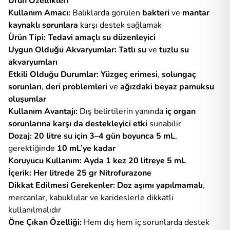
Ürün Özellikleri
Kullanım Amacı:
Balıklarda görülen
bakteri
ve
mantar
kaynaklı sorunlara
karşı destek sağlamak
Ürün Tipi:
Tedavi amaçlı su düzenleyici
Uygun Olduğu Akvaryumlar:
Tatlı su
ve
tuzlu su
akvaryumları
Etkili Olduğu Durumlar:
Yüzgeç erimesi
,
solungaç
sorunları
,
deri problemleri
ve
ağızdaki beyaz pamuksu
oluşumlar
Kullanım Avantajı:
Dış belirtilerin yanında
iç organ
sorunlarına karşı da destekleyici etki
sunabilir
Dozaj:
20 litre su için 3–4 gün boyunca 5 mL
,
gerektiğinde
10 mL’ye kadar
Koruyucu Kullanım:
Ayda 1 kez 20 litreye 5 mL
İçerik:
Her litrede 25 gr Nitrofurazone
Dikkat Edilmesi Gerekenler:
Doz aşımı yapılmamalı
,
mercanlar, kabuklular ve karideslerle dikkatli
kullanılmalıdır
Öne Çıkan Özelliği:
Hem dış hem iç sorunlarda destek