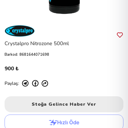
Crystalpro Nitrozone 500ml
Barkod
:
8681644071698
900 ₺
Paylaş
:
Stoğa Gelince Haber Ver