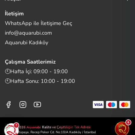
İletişim
WhatsApp ile İletişime Geç
Merhaba! Size nasıl yardımcı
info@aquarubi.com
olabilirim?
Aquarubi hakkında sık sorulan soruları hızlıca inceleyin.
Aquarubi Kadıköy
İletişim
Çalışma Saatlerimiz
Bilgi
🕙Hafta İçi: 09:00 - 19:00
🕙Hafta Sonu: 10:00 - 19:00
Müşteri Destek
Aquarubi Dünyası
Kategori ve Ürünler
₺
?
©2026 Aquarubi
Kalite ve Çeşitliliğin Tek Adresi
📍 Zühtüpaşa, Recep Peker Cd. No:10/A Kadıköy / İstanbul