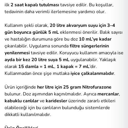
ilk
2 saat kapalı tutulması
tavsiye edilir. Bu koşullar,
tedavinin daha verimli ilerlemesine yardımcı olur.
Kullanım şekli olarak,
20 litre akvaryum suyu için 3–4
gün boyunca günlük 5 mL
eklenmesi önerilir. Balık sayısı
ve hastalığın durumuna göre bu doz
10 mL’ye kadar
çıkarılabilir. Uygulama sonunda
filtre süngerlerinin
yenilenmesi
tavsiye edilir. Koruyucu kullanım amacıyla ise
ayda bir kez 20 litre suya 5 mL
uygulanabilir. Yaklaşık
olarak
15 damla = 1 mL
,
1 kapak = 7 mL
’dir.
Kullanmadan önce şişe mutlaka
iyice çalkalanmalıdır
.
Ürün içeriğinde
her litre için 25 gram Nitrofurazone
bulunur. Doz aşımından kaçınılmalıdır. Ayrıca
mercanlar
,
kabuklu canlılar
ve
karidesler
üzerinde zararlı etkileri
olabileceği için bu canlıların bulunduğu sistemlerde
dikkatli kullanılmalıdır.