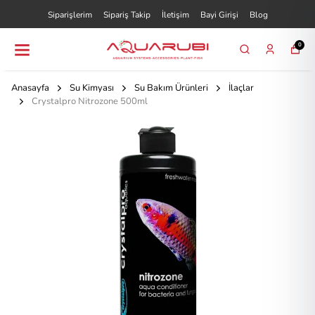
Siparişlerim
Sipariş Takip
İletişim
Bayi Girişi
Blog
0
Anasayfa
Su Kimyası
Su Bakım Ürünleri
İlaçlar
Crystalpro Nitrozone 500ml