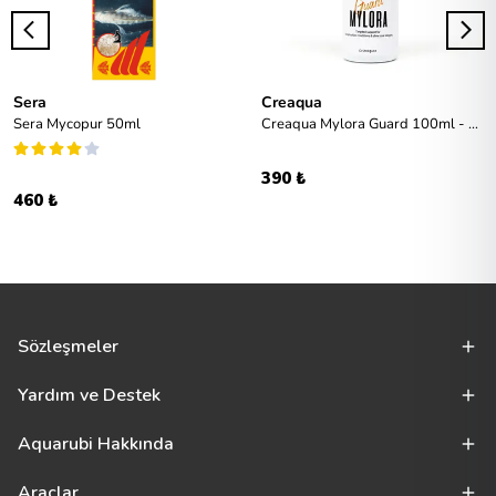
Sera
Creaqua
Sera Mycopur 50ml
Creaqua Mylora Guard 100ml - Deri ve Mukoza Desteği
390 ₺
460 ₺
Sözleşmeler
Yardım ve Destek
Aquarubi Hakkında
Araçlar