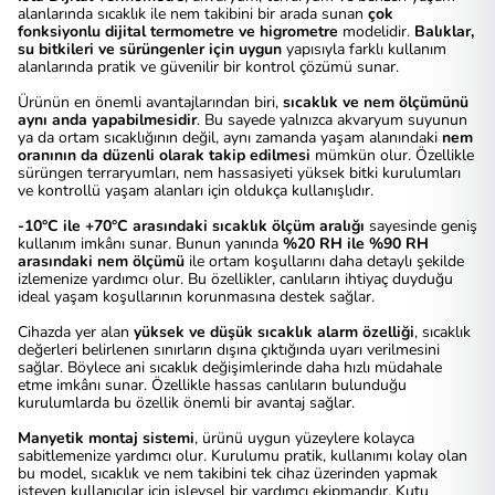
alanlarında sıcaklık ile nem takibini bir arada sunan
çok
fonksiyonlu dijital termometre ve higrometre
modelidir.
Balıklar,
su bitkileri ve sürüngenler için uygun
yapısıyla farklı kullanım
alanlarında pratik ve güvenilir bir kontrol çözümü sunar.
Ürünün en önemli avantajlarından biri,
sıcaklık ve nem ölçümünü
aynı anda yapabilmesidir
. Bu sayede yalnızca akvaryum suyunun
ya da ortam sıcaklığının değil, aynı zamanda yaşam alanındaki
nem
oranının da düzenli olarak takip edilmesi
mümkün olur. Özellikle
sürüngen terraryumları, nem hassasiyeti yüksek bitki kurulumları
ve kontrollü yaşam alanları için oldukça kullanışlıdır.
-10°C ile +70°C arasındaki sıcaklık ölçüm aralığı
sayesinde geniş
kullanım imkânı sunar. Bunun yanında
%20 RH ile %90 RH
arasındaki nem ölçümü
ile ortam koşullarını daha detaylı şekilde
izlemenize yardımcı olur. Bu özellikler, canlıların ihtiyaç duyduğu
ideal yaşam koşullarının korunmasına destek sağlar.
Cihazda yer alan
yüksek ve düşük sıcaklık alarm özelliği
, sıcaklık
değerleri belirlenen sınırların dışına çıktığında uyarı verilmesini
sağlar. Böylece ani sıcaklık değişimlerinde daha hızlı müdahale
etme imkânı sunar. Özellikle hassas canlıların bulunduğu
kurulumlarda bu özellik önemli bir avantaj sağlar.
Manyetik montaj sistemi
, ürünü uygun yüzeylere kolayca
sabitlemenize yardımcı olur. Kurulumu pratik, kullanımı kolay olan
bu model, sıcaklık ve nem takibini tek cihaz üzerinden yapmak
isteyen kullanıcılar için işlevsel bir yardımcı ekipmandır. Kutu