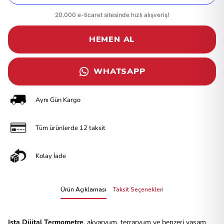
HEMEN AL
WHATSAPP
Aynı Gün Kargo
Tüm ürünlerde 12 taksit
Kolay İade
Ürün Açıklaması
Taksit Seçenekleri
Ista Dijital Termometre
, akvaryum, terraryum ve benzeri yaşam