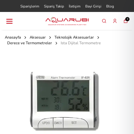
Siparişlerim
Sipariş Takip
İletişim
Bayi Girişi
Blog
0
Anasayfa
Aksesuar
Teknolojik Aksesuarlar
Derece ve Termometreler
Ista Dijital Termometre