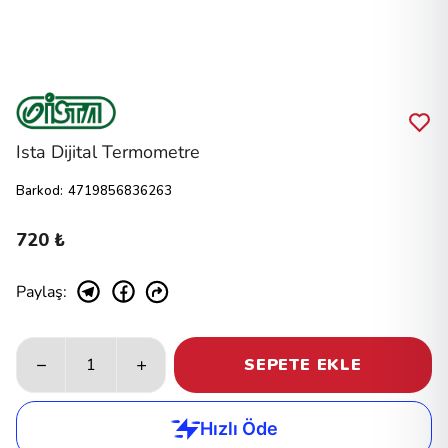
Ista Dijital Termometre
Barkod
:
4719856836263
720 ₺
Paylaş
:
SEPETE EKLE