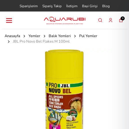
Siparişlerim
Sipariş Takip
İletişim
Bayi Girişi
Blog
0
Anasayfa
Yemler
Balık Yemleri
Pul Yemler
JBL Pro Novo Bel Flakes M 100ml