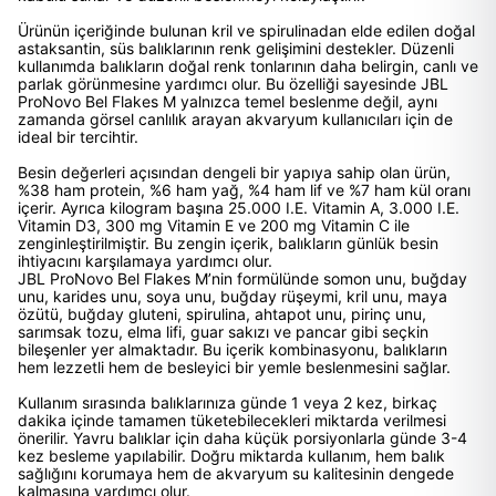
Ürünün içeriğinde bulunan kril ve spirulinadan elde edilen doğal
astaksantin, süs balıklarının renk gelişimini destekler. Düzenli
kullanımda balıkların doğal renk tonlarının daha belirgin, canlı ve
parlak görünmesine yardımcı olur. Bu özelliği sayesinde JBL
ProNovo Bel Flakes M yalnızca temel beslenme değil, aynı
zamanda görsel canlılık arayan akvaryum kullanıcıları için de
ideal bir tercihtir.
Besin değerleri açısından dengeli bir yapıya sahip olan ürün,
%38 ham protein, %6 ham yağ, %4 ham lif ve %7 ham kül oranı
içerir. Ayrıca kilogram başına 25.000 I.E. Vitamin A, 3.000 I.E.
Vitamin D3, 300 mg Vitamin E ve 200 mg Vitamin C ile
zenginleştirilmiştir. Bu zengin içerik, balıkların günlük besin
ihtiyacını karşılamaya yardımcı olur.
JBL ProNovo Bel Flakes M’nin formülünde somon unu, buğday
unu, karides unu, soya unu, buğday rüşeymi, kril unu, maya
özütü, buğday gluteni, spirulina, ahtapot unu, pirinç unu,
sarımsak tozu, elma lifi, guar sakızı ve pancar gibi seçkin
bileşenler yer almaktadır. Bu içerik kombinasyonu, balıkların
hem lezzetli hem de besleyici bir yemle beslenmesini sağlar.
Kullanım sırasında balıklarınıza günde 1 veya 2 kez, birkaç
dakika içinde tamamen tüketebilecekleri miktarda verilmesi
önerilir. Yavru balıklar için daha küçük porsiyonlarla günde 3-4
kez besleme yapılabilir. Doğru miktarda kullanım, hem balık
sağlığını korumaya hem de akvaryum su kalitesinin dengede
kalmasına yardımcı olur.