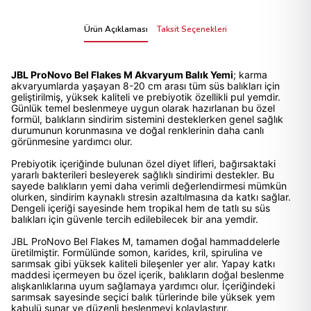
Ürün Açıklaması
Taksit Seçenekleri
JBL ProNovo Bel Flakes M Akvaryum Balık Yemi
; karma
akvaryumlarda yaşayan 8-20 cm arası tüm süs balıkları için
geliştirilmiş, yüksek kaliteli ve prebiyotik özellikli pul yemdir.
Günlük temel beslenmeye uygun olarak hazırlanan bu özel
formül, balıkların sindirim sistemini desteklerken genel sağlık
durumunun korunmasına ve doğal renklerinin daha canlı
görünmesine yardımcı olur.
Prebiyotik içeriğinde bulunan özel diyet lifleri, bağırsaktaki
yararlı bakterileri besleyerek sağlıklı sindirimi destekler. Bu
sayede balıkların yemi daha verimli değerlendirmesi mümkün
olurken, sindirim kaynaklı stresin azaltılmasına da katkı sağlar.
Dengeli içeriği sayesinde hem tropikal hem de tatlı su süs
balıkları için güvenle tercih edilebilecek bir ana yemdir.
JBL ProNovo Bel Flakes M, tamamen doğal hammaddelerle
üretilmiştir. Formülünde somon, karides, kril, spirulina ve
sarımsak gibi yüksek kaliteli bileşenler yer alır. Yapay katkı
maddesi içermeyen bu özel içerik, balıkların doğal beslenme
alışkanlıklarına uyum sağlamaya yardımcı olur. İçeriğindeki
sarımsak sayesinde seçici balık türlerinde bile yüksek yem
kabulü sunar ve düzenli beslenmeyi kolaylaştırır.