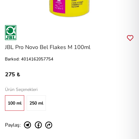
JBL Pro Novo Bel Flakes M 100ml
Barkod
:
4014162057754
275 ₺
Ürün Seçenekleri
100 ml
250 ml
Paylaş
: