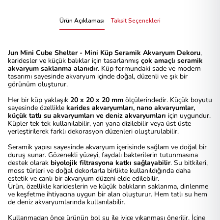
Ürün Açıklaması
Taksit Seçenekleri
Jun Mini Cube Shelter - Mini Küp Seramik Akvaryum Dekoru
,
karidesler ve küçük balıklar için tasarlanmış
çok amaçlı seramik
akvaryum saklanma alanıdır
. Küp formundaki sade ve modern
tasarımı sayesinde akvaryum içinde doğal, düzenli ve şık bir
görünüm oluşturur.
Her bir küp yaklaşık
20 x 20 x 20 mm
ölçülerindedir. Küçük boyutu
sayesinde özellikle
karides akvaryumları, nano akvaryumlar,
küçük tatlı su akvaryumları ve deniz akvaryumları
için uygundur.
Küpler tek tek kullanılabilir, yan yana dizilebilir veya üst üste
yerleştirilerek farklı dekorasyon düzenleri oluşturulabilir.
Seramik yapısı sayesinde akvaryum içerisinde sağlam ve doğal bir
duruş sunar. Gözenekli yüzeyi, faydalı bakterilerin tutunmasına
destek olarak
biyolojik filtrasyona katkı sağlayabilir
. Su bitkileri,
moss türleri ve doğal dekorlarla birlikte kullanıldığında daha
estetik ve canlı bir akvaryum düzeni elde edilebilir.
Ürün, özellikle karideslerin ve küçük balıkların saklanma, dinlenme
ve keşfetme ihtiyacına uygun bir alan oluşturur. Hem tatlı su hem
de deniz akvaryumlarında kullanılabilir.
Kullanmadan önce ürünün bol su ile iyice yıkanması önerilir. İçine