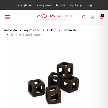
Siparişlerim
Sipariş Takip
İletişim
Bayi Girişi
Blog
0
Anasayfa
AquaScape
Dekor
Seramikler
Jun Mini Cube Shelter