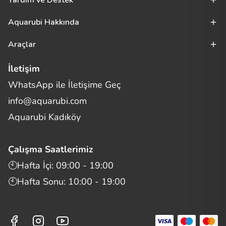
Yardım ve Destek
Aquarubi Hakkında
Araçlar
İletişim
WhatsApp ile İletişime Geç
Merhaba! Size nasıl yardımcı
info@aquarubi.com
olabilirim?
Aquarubi hakkında sık sorulan soruları hızlıca inceleyin.
Aquarubi Kadıköy
İletişim
Çalışma Saatlerimiz
Bilgi
🕙Hafta İçi: 09:00 - 19:00
🕙Hafta Sonu: 10:00 - 19:00
Müşteri Destek
Aquarubi Dünyası