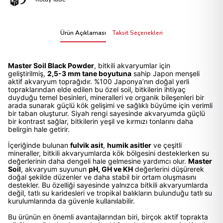
Ürün Açıklaması
Taksit Seçenekleri
Master Soil Black Powder
, bitkili akvaryumlar için
geliştirilmiş,
2,5-3 mm tane boyutuna
sahip Japon menşeli
aktif akvaryum toprağıdır. %100 Japonya’nın doğal yerli
topraklarından elde edilen bu özel soil, bitkilerin ihtiyaç
duyduğu temel besinleri, mineralleri ve organik bileşenleri bir
arada sunarak güçlü kök gelişimi ve sağlıklı büyüme için verimli
bir taban oluşturur. Siyah rengi sayesinde akvaryumda güçlü
bir kontrast sağlar, bitkilerin yeşil ve kırmızı tonlarını daha
belirgin hale getirir.
İçeriğinde bulunan
fulvik asit
,
humik asitler
ve çeşitli
mineraller, bitkili akvaryumlarda kök bölgesini desteklerken su
değerlerinin daha dengeli hale gelmesine yardımcı olur.
Master
Soil
, akvaryum suyunun
pH, GH ve KH
değerlerini düşürerek
doğal şekilde düzenler ve daha stabil bir ortam oluşmasını
destekler. Bu özelliği sayesinde yalnızca bitkili akvaryumlarda
değil, tatlı su karidesleri ve tropikal balıkların bulunduğu tatlı su
kurulumlarında da güvenle kullanılabilir.
Bu ürünün en önemli avantajlarından biri, birçok aktif toprakta