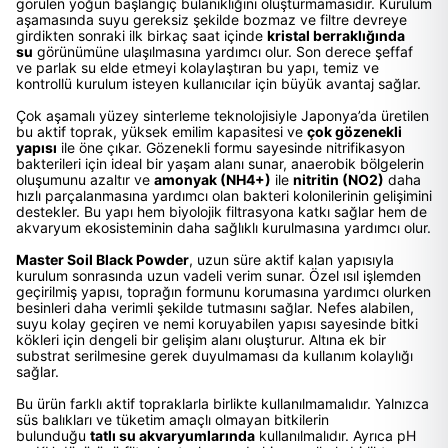
görülen yoğun başlangıç bulanıklığını oluşturmamasıdır. Kurulum
aşamasında suyu gereksiz şekilde bozmaz ve filtre devreye
girdikten sonraki ilk birkaç saat içinde
kristal berraklığında
su
görünümüne ulaşılmasına yardımcı olur. Son derece şeffaf
ve parlak su elde etmeyi kolaylaştıran bu yapı, temiz ve
kontrollü kurulum isteyen kullanıcılar için büyük avantaj sağlar.
Çok aşamalı yüzey sinterleme teknolojisiyle Japonya’da üretilen
bu aktif toprak, yüksek emilim kapasitesi ve
çok gözenekli
yapısı
ile öne çıkar. Gözenekli formu sayesinde nitrifikasyon
bakterileri için ideal bir yaşam alanı sunar, anaerobik bölgelerin
oluşumunu azaltır ve
amonyak (NH4+)
ile
nitritin (NO2)
daha
hızlı parçalanmasına yardımcı olan bakteri kolonilerinin gelişimini
destekler. Bu yapı hem biyolojik filtrasyona katkı sağlar hem de
akvaryum ekosisteminin daha sağlıklı kurulmasına yardımcı olur.
Master Soil Black Powder
, uzun süre aktif kalan yapısıyla
kurulum sonrasında uzun vadeli verim sunar. Özel ısıl işlemden
geçirilmiş yapısı, toprağın formunu korumasına yardımcı olurken
besinleri daha verimli şekilde tutmasını sağlar. Nefes alabilen,
suyu kolay geçiren ve nemi koruyabilen yapısı sayesinde bitki
kökleri için dengeli bir gelişim alanı oluşturur. Altına ek bir
substrat serilmesine gerek duyulmaması da kullanım kolaylığı
sağlar.
Bu ürün farklı aktif topraklarla birlikte kullanılmamalıdır. Yalnızca
süs balıkları ve tüketim amaçlı olmayan bitkilerin
bulunduğu
tatlı su akvaryumlarında
kullanılmalıdır. Ayrıca pH