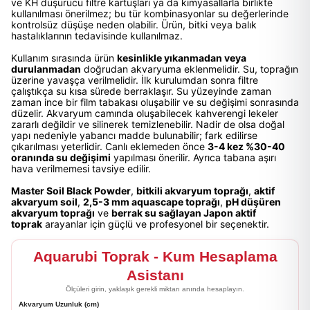
ve KH düşürücü filtre kartuşları ya da kimyasallarla birlikte
kullanılması önerilmez; bu tür kombinasyonlar su değerlerinde
kontrolsüz düşüşe neden olabilir. Ürün, bitki veya balık
hastalıklarının tedavisinde kullanılmaz.
Kullanım sırasında ürün
kesinlikle yıkanmadan veya
durulanmadan
doğrudan akvaryuma eklenmelidir. Su, toprağın
üzerine yavaşça verilmelidir. İlk kurulumdan sonra filtre
çalıştıkça su kısa sürede berraklaşır. Su yüzeyinde zaman
zaman ince bir film tabakası oluşabilir ve su değişimi sonrasında
düzelir. Akvaryum camında oluşabilecek kahverengi lekeler
zararlı değildir ve silinerek temizlenebilir. Nadir de olsa doğal
yapı nedeniyle yabancı madde bulunabilir; fark edilirse
çıkarılması yeterlidir. Canlı eklemeden önce
3-4 kez %30-40
oranında su değişimi
yapılması önerilir. Ayrıca tabana aşırı
hava verilmemesi tavsiye edilir.
Master Soil Black Powder
,
bitkili akvaryum toprağı
,
aktif
akvaryum soil
,
2,5-3 mm aquascape toprağı
,
pH düşüren
akvaryum toprağı
ve
berrak su sağlayan Japon aktif
toprak
arayanlar için güçlü ve profesyonel bir seçenektir.
Aquarubi Toprak - Kum Hesaplama
Asistanı
Ölçüleri girin, yaklaşık gerekli miktarı anında hesaplayın.
Akvaryum Uzunluk (cm)