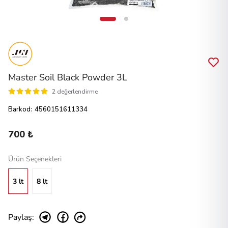
Master Soil Black Powder 3L
2 değerlendirme
Barkod
:
4560151611334
700 ₺
Ürün Seçenekleri
3 lt
8 lt
Paylaş
: