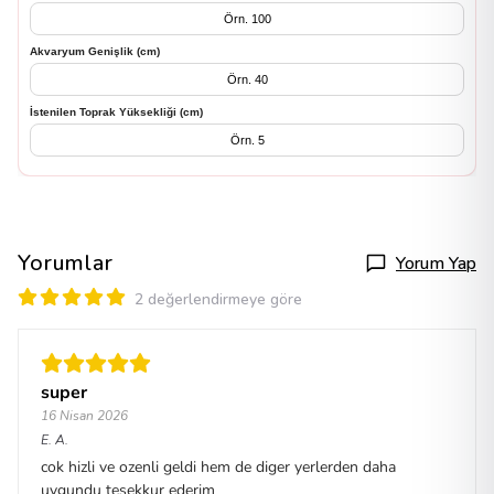
Akvaryum Genişlik (cm)
İstenilen Toprak Yüksekliği (cm)
Yorumlar
Yorum Yap
2 değerlendirmeye göre
super
16 Nisan 2026
E.
A.
cok hizli ve ozenli geldi hem de diger yerlerden daha
uygundu tesekkur ederim