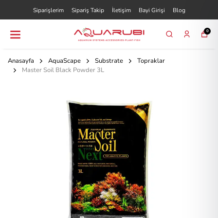
Siparişlerim
Sipariş Takip
İletişim
Bayi Girişi
Blog
0
Anasayfa
AquaScape
Substrate
Topraklar
Master Soil Black Powder 3L