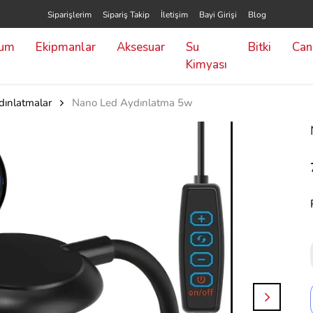
Siparişlerim
Sipariş Takip
İletişim
Bayi Girişi
Blog
yum
Ekipmanlar
Aksesuar
Su
Bitki
Canl
Kimyası
dınlatmalar
Nano Led Aydınlatma 5w