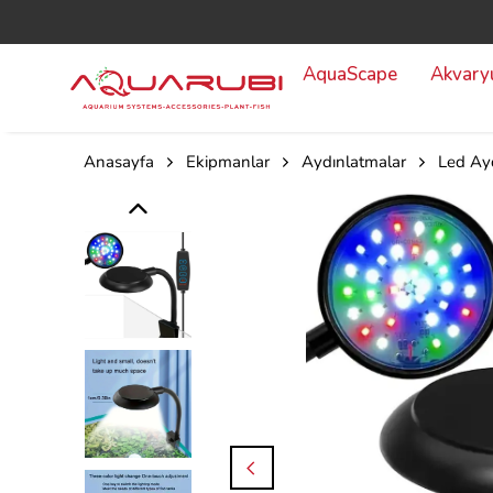
AquaScape
Akvar
Anasayfa
Ekipmanlar
Aydınlatmalar
Led Ay