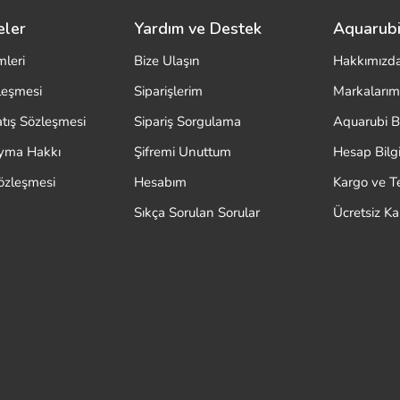
eler
Yardım ve Destek
Aquarubi
mleri
Bize Ulaşın
Hakkımızd
zleşmesi
Siparişlerim
Markalarım
atış Sözleşmesi
Sipariş Sorgulama
Aquarubi B
ayma Hakkı
Şifremi Unuttum
Hesap Bilgi
özleşmesi
Hesabım
Kargo ve T
Sıkça Sorulan Sorular
Ücretsiz K