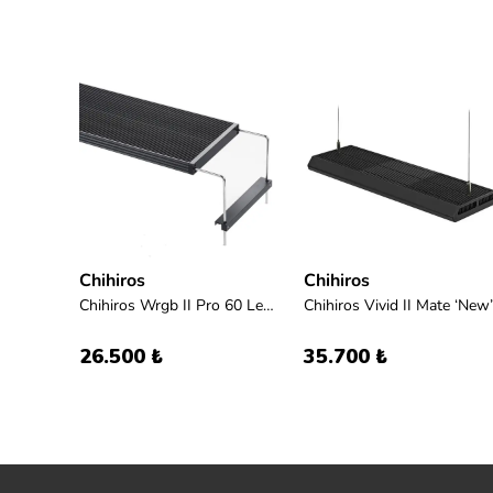
Chihiros
Chihiros
Ada Grand Solar 250 Black with NAG-Lamp Green 250W
Chihiros Wrgb II Pro 60 Led Aydınlatma
Chihiros Vivid II Mate ‘New’
26.500 ₺
35.700 ₺