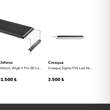
hihiros
Creaqua
Chihir
Chihiros Wrgb II Pro 80 Led Aydınlatma
Creaqua Sigma PW Led Akvaryum Aydınlatması - 90-120 Cm
31.500 ₺
3.500 ₺
10.35