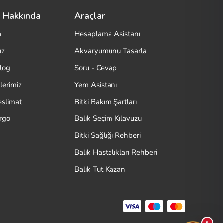
 Hakkında
Araçlar
a
Hesaplama Asistanı
ız
Akvaryumunu Tasarla
log
Soru - Cevap
lerimiz
Yem Asistanı
eslimat
Bitki Bakım Şartları
argo
Balık Seçim Kılavuzu
Bitki Sağlığı Rehberi
Balık Hastalıkları Rehberi
Balık Tut Kazan
₺