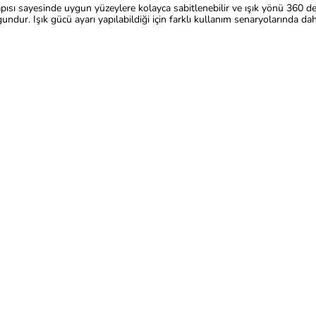
apısı sayesinde uygun yüzeylere kolayca sabitlenebilir ve ışık yönü 360 dere
ur. Işık gücü ayarı yapılabildiği için farklı kullanım senaryolarında da