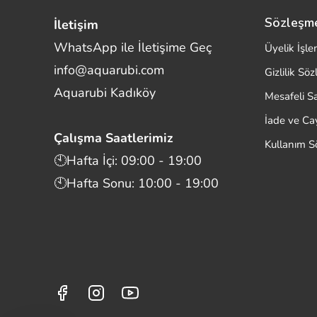
Sözleşm
İletişim
WhatsApp ile İletişime Geç
Üyelik İşle
info@aquarubi.com
Gizlilik Sö
Merhaba! Size nasıl yardımcı
Aquarubi Kadıköy
olabilirim?
Mesafeli S
Aquarubi hakkında sık sorulan soruları hızlıca
İade ve C
inceleyin.
Çalışma Saatlerimiz
Kullanım S
İletişim
🕙Hafta İçi: 09:00 - 19:00
🕙Hafta Sonu: 10:00 - 19:00
Bilgi
Müşteri Destek
Aquarubi Dünyası
Kategori ve Ürünler