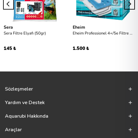
Sera
Eheim
Sera Filtre Elyafı (50gr)
Eheim Professionel 4+/5e Filtre Süngeri
145 ₺
1.500 ₺
Sözleşmeler
Yardım ve Destek
Aquarubi Hakkında
Araçlar