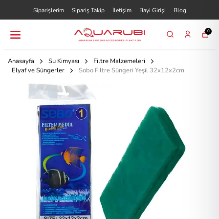
Siparişlerim
Sipariş Takip
İletişim
Bayi Girişi
Blog
0
Anasayfa
Su Kimyası
Filtre Malzemeleri
Elyaf ve Süngerler
Sobo Filtre Süngeri Yeşil 32x12x2cm