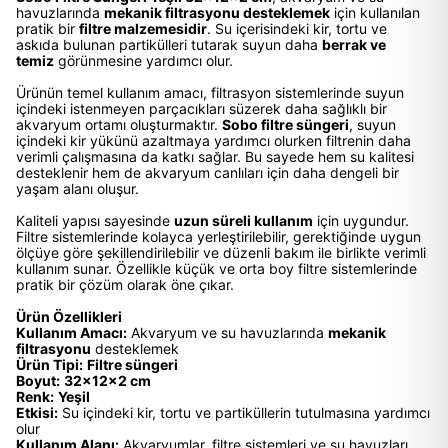
havuzlarında
mekanik filtrasyonu desteklemek
için kullanılan
pratik bir
filtre malzemesidir
. Su içerisindeki kir, tortu ve
askıda bulunan partikülleri tutarak suyun daha
berrak ve
temiz
görünmesine yardımcı olur.
Ürünün temel kullanım amacı, filtrasyon sistemlerinde suyun
içindeki istenmeyen parçacıkları süzerek daha sağlıklı bir
akvaryum ortamı oluşturmaktır.
Sobo filtre süngeri
, suyun
içindeki kir yükünü azaltmaya yardımcı olurken filtrenin daha
verimli çalışmasına da katkı sağlar. Bu sayede hem su kalitesi
desteklenir hem de akvaryum canlıları için daha dengeli bir
yaşam alanı oluşur.
Kaliteli yapısı sayesinde
uzun süreli kullanım
için uygundur.
Filtre sistemlerinde kolayca yerleştirilebilir, gerektiğinde uygun
ölçüye göre şekillendirilebilir ve düzenli bakım ile birlikte verimli
kullanım sunar. Özellikle küçük ve orta boy filtre sistemlerinde
pratik bir çözüm olarak öne çıkar.
Ürün Özellikleri
Kullanım Amacı:
Akvaryum ve su havuzlarında
mekanik
filtrasyonu
desteklemek
Ürün Tipi:
Filtre süngeri
Boyut:
32x12x2 cm
Renk:
Yeşil
Etkisi:
Su içindeki kir, tortu ve partiküllerin tutulmasına yardımcı
olur
Kullanım Alanı:
Akvaryumlar, filtre sistemleri ve su havuzları