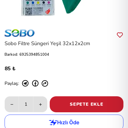
Sobo Filtre Süngeri Yeşil 32x12x2cm
Barkod
:
6925394851004
85 ₺
Paylaş
:
SEPETE EKLE