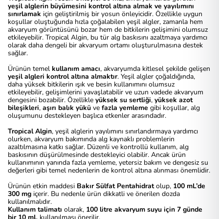
yeşil alglerin büyümesini kontrol altına almak ve yayılımını
sınırlamak
için geliştirilmiş bir yosun önleyicidir. Özellikle uygun
koşullar oluştuğunda hızla çoğalabilen yeşil algler, zamanla hem
akvaryum görüntüsünü bozar hem de bitkilerin gelişimini olumsuz
etkileyebilir. Tropical Algin, bu tür alg baskısını azaltmaya yardımcı
olarak daha dengeli bir akvaryum ortamı oluşturulmasına destek
sağlar.
Ürünün temel
kullanım amacı
, akvaryumda kitlesel şekilde gelişen
yeşil algleri kontrol altına almaktır
. Yeşil algler çoğaldığında,
daha yüksek bitkilerin ışık ve besin kullanımını olumsuz
etkileyebilir, gelişimlerini yavaşlatabilir ve uzun vadede akvaryum
dengesini bozabilir. Özellikle
yüksek su sertliği
,
yüksek azot
bileşikleri
,
aşırı balık yükü
ve
fazla yemleme
gibi koşullar, alg
oluşumunu destekleyen başlıca etkenler arasındadır.
Tropical Algin
, yeşil alglerin yayılımını sınırlandırmaya yardımcı
olurken, akvaryum bakımında alg kaynaklı problemlerin
azaltılmasına katkı sağlar. Düzenli ve kontrollü kullanım, alg
baskısının düşürülmesinde destekleyici olabilir. Ancak ürün
kullanımının yanında fazla yemleme, yetersiz bakım ve dengesiz su
değerleri gibi temel nedenlerin de kontrol altına alınması önemlidir.
Ürünün etkin maddesi
Bakır Sülfat Pentahidrat
olup,
100 mL’de
300 mg
içerir. Bu nedenle ürün dikkatli ve önerilen dozda
kullanılmalıdır.
Kullanım talimatı
olarak,
100 litre akvaryum suyu için 7 günde
bir 10 mL
kullanılması önerilir.