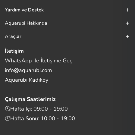
Yardım ve Destek
Aquarubi Hakkında
Araçlar
İletişim
WhatsApp ile İletişime Geç
Merhaba! Size nasıl yardımcı
info@aquarubi.com
olabilirim?
Aquarubi hakkında sık sorulan soruları hızlıca inceleyin.
Aquarubi Kadıköy
İletişim
Çalışma Saatlerimiz
Bilgi
🕙Hafta İçi: 09:00 - 19:00
🕙Hafta Sonu: 10:00 - 19:00
Müşteri Destek
Aquarubi Dünyası