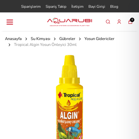
Siparişlerim
Sipariş Takip
İletişim
Bayi Girişi
Blog
0
Anasayfa
Su Kimyası
Gübreler
Yosun Gidericiler
Tropical Algin Yosun Önleyici 30ml