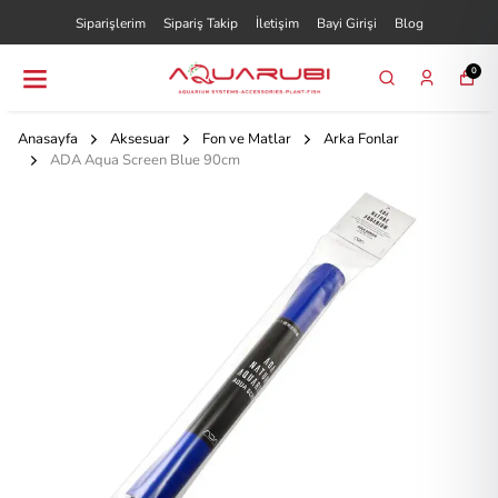
Siparişlerim
Sipariş Takip
İletişim
Bayi Girişi
Blog
0
Anasayfa
Aksesuar
Fon ve Matlar
Arka Fonlar
ADA Aqua Screen Blue 90cm