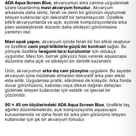
ADA Aqua Screen Blue
, akvaryumun arka camına uygulanmak
üzere tasarlanmış
mavi akvaryum fonudur
. Akvaryum
arkasında daha temiz, ferah ve derin bir görünüm oluşturmak
isteyen kullanıcılar için dekoratif bir tamamlayıcıdır. Özellikle
bitkili akvaryumlarda ve açık, aydınlık kompozisyonlarda arka
planı sadeleştirerek düzenin daha etkileyici görünmesine
yardımcı olur.
Mavi opak yapısı
, akvaryum içinde ferah bir fon etkisi oluşturur
ve özellikle
canlı yeşil bitkilerle güçlü bir kontrast
sağlar. Bu
yönüyle özellikle
Iwagumi tarzı kurulumlar
için oldukça
uygundur. Mavi ton, berrak gökyüzü hissi vererek aquascape
düzenine daha açık ve etkileyici bir derinlik kazandırır.
Ürün, akvaryumun
arka dış cam yüzeyine
uygulanır. Bu sayede
akvaryum içine müdahale etmeden dekoratif arka plan etkisi
elde edilir. Uygulaması pratik, sökülmesi de kolaydır. Arka fonda
duvar görüntüsünü, kabloları veya dikkat dağıtan detayları
gizlemek isteyen kullanıcılar için estetik ve işlevsel bir
çözümdür.
90 x 45 cm ölçülerindeki
ADA Aqua Screen Blue
, özellikle taş
ağırlıklı düzenlemelerde, açık kompozisyonlu aquascape
kurulumlarında ve daha ferah bir arka plan görünümü isteyen
kullanıcılar için şık bir akvaryum fonudur.