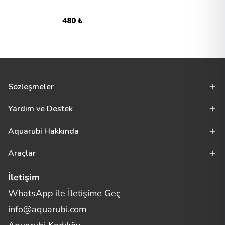
480 ₺
Sözleşmeler
Yardım ve Destek
Aquarubi Hakkında
Araçlar
İletişim
WhatsApp ile İletişime Geç
Merhaba! Size nasıl yardımcı
info@aquarubi.com
olabilirim?
Aquarubi hakkında sık sorulan soruları hızlıca inceleyin.