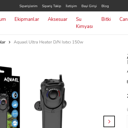
Siparişlerim
Sipariş Takip
İletişim
Bayi Girişi
Blog
yum
Ekipmanlar
Aksesuar
Su
Bitki
Canl
Kimyası
ılar
Aquael Ultra Heater D/N Isıtıcı 150w