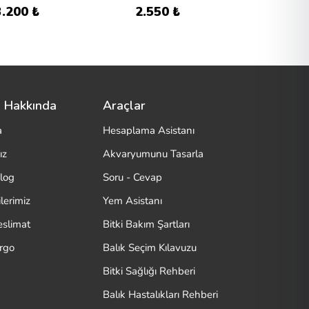
3.200 ₺
2.550 ₺
4.400
 Hakkında
Araçlar
a
Hesaplama Asistanı
ız
Akvaryumunu Tasarla
log
Soru - Cevap
lerimiz
Yem Asistanı
eslimat
Bitki Bakım Şartları
argo
Balık Seçim Kılavuzu
Bitki Sağlığı Rehberi
Balık Hastalıkları Rehberi