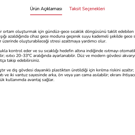
Ürün Açıklaması
Taksit Seçenekleri
r ortam oluşturmak için
gündüz–gece sıcaklık döngüsünü
taklit edebilen 
ışığı azaldığında cihaz gece moduna geçerek suyu kademeli şekilde gece sıca
ar üzerinde oluşturabileceği stresi azaltmaya yardımcı olur.
ukla kontrol eder ve su sıcaklığı hedefin altına indiğinde ısıtmayı otomati
çilir; ısıtıcı 20–33°C aralığında ayarlanabilir. Düz ve modern gövdesi akv
tça takip edebilirsiniz.
tır ve dış gövdesi dayanıklı plastikten üretildiği için kırılma riskini azalt
atı ve iki vantuz sayesinde arka, ön veya yan cama asılabilir; ekranı ihtiya
lük kullanımda avantaj sağlar.