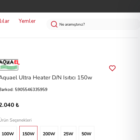
ılar
Yemler
Aquael Ultra Heater D/N Isıtıcı 150w
Barkod
:
5905546335959
2.040 ₺
Ürün Seçenekleri
100W
150W
200W
25W
50W