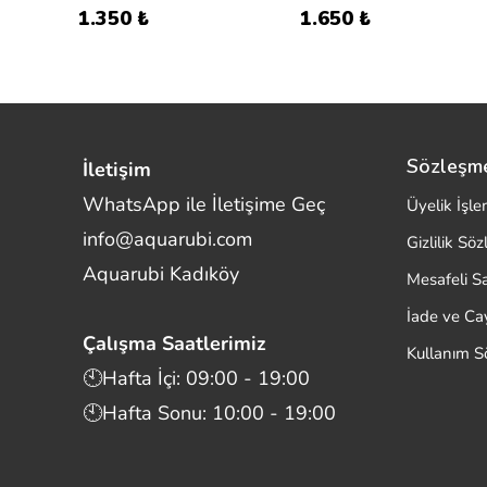
1.350 ₺
1.650 ₺
Sözleşm
İletişim
WhatsApp ile İletişime Geç
Üyelik İşle
info@aquarubi.com
Gizlilik Sö
Merhaba! Size nasıl yardımcı
Aquarubi Kadıköy
olabilirim?
Mesafeli S
Aquarubi hakkında sık sorulan soruları hızlıca
İade ve C
inceleyin.
Çalışma Saatlerimiz
Kullanım S
İletişim
🕙Hafta İçi: 09:00 - 19:00
🕙Hafta Sonu: 10:00 - 19:00
Bilgi
Müşteri Destek