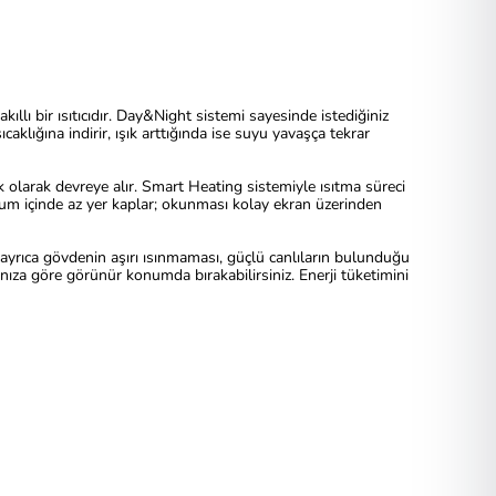
akıllı bir ısıtıcıdır. Day&Night sistemi sayesinde istediğiniz
klığına indirir, ışık arttığında ise suyu yavaşça tekrar
k olarak devreye alır. Smart Heating sistemiyle ısıtma süreci
aryum içinde az yer kaplar; okunması kolay ekran üzerinden
ır; ayrıca gövdenin aşırı ısınmaması, güçlü canlıların bulunduğu
cınıza göre görünür konumda bırakabilirsiniz. Enerji tüketimini