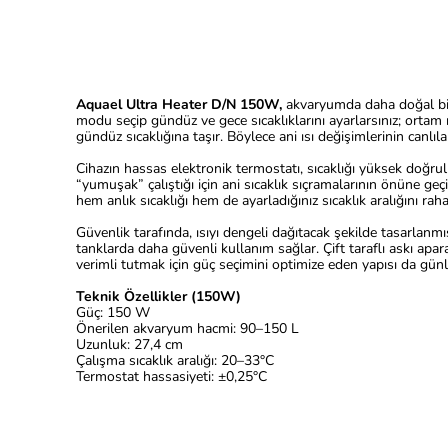
Aquael Ultra Heater D/N
150W
,
akvaryumda daha doğal bi
modu seçip gündüz ve gece sıcaklıklarını ayarlarsınız; ortam 
gündüz sıcaklığına taşır. Böylece ani ısı değişimlerinin canlıl
Cihazın hassas elektronik termostatı, sıcaklığı yüksek doğrul
“yumuşak” çalıştığı için ani sıcaklık sıçramalarının önüne ge
hem anlık sıcaklığı hem de ayarladığınız sıcaklık aralığını raha
Güvenlik tarafında, ısıyı dengeli dağıtacak şekilde tasarlanmış
tanklarda daha güvenli kullanım sağlar. Çift taraflı askı apar
verimli tutmak için güç seçimini optimize eden yapısı da gün
Teknik Özellikler (150W)
Güç: 150 W
Önerilen akvaryum hacmi: 90–150 L
Uzunluk: 27,4 cm
Çalışma sıcaklık aralığı: 20–33°C
Termostat hassasiyeti: ±0,25°C