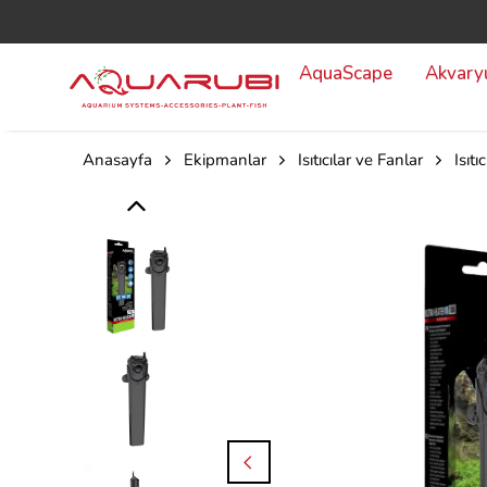
AquaScape
Akvar
Anasayfa
Ekipmanlar
Isıtıcılar ve Fanlar
Isıtıc