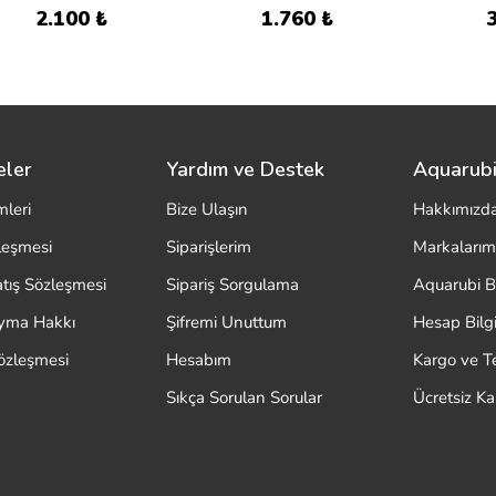
2.100 ₺
1.760 ₺
eler
Yardım ve Destek
Aquarubi
mleri
Bize Ulaşın
Hakkımızd
zleşmesi
Siparişlerim
Markalarım
atış Sözleşmesi
Sipariş Sorgulama
Aquarubi B
ayma Hakkı
Şifremi Unuttum
Hesap Bilgi
özleşmesi
Hesabım
Kargo ve T
Sıkça Sorulan Sorular
Ücretsiz K