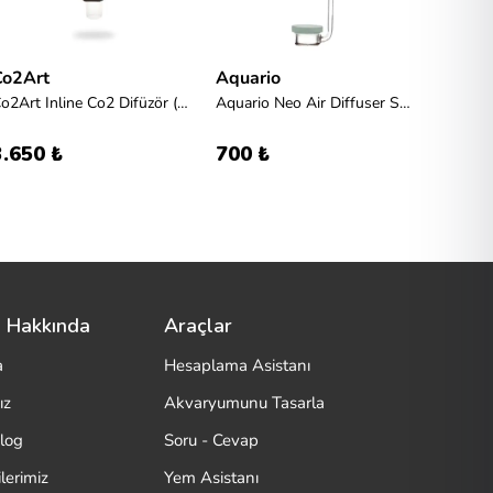
Co2Art
Aquario
Aquar
Co2Art Inline Co2 Difüzör (12/16)
Aquario Neo Air Diffuser Special Curved L
3.650 ₺
700 ₺
850 
 Hakkında
Araçlar
a
Hesaplama Asistanı
ız
Akvaryumunu Tasarla
log
Soru - Cevap
lerimiz
Yem Asistanı