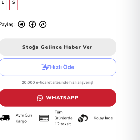
L
S
Paylaş
:
Stoğa Gelince Haber Ver
WHATSAPP
Tüm
Aynı Gün
ürünlerde
Kolay İade
Kargo
12 taksit