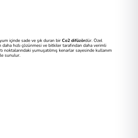
aryum içinde sade ve şık duran bir
Co2 difüzör
dür. Özel
 daha hızlı çözünmesi ve bitkiler tarafından daha verimli
ntı noktalarındaki yumuşatılmış kenarlar sayesinde kullanım
le sunulur.