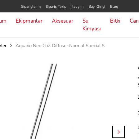
Siparişlerim
Sipariş Takip
İletişim
Bayi Girişi
Blog
yum
Ekipmanlar
Aksesuar
Su
Bitki
Canl
Kimyası
rler
Aquario Neo Co2 Diffuser Normal Special S