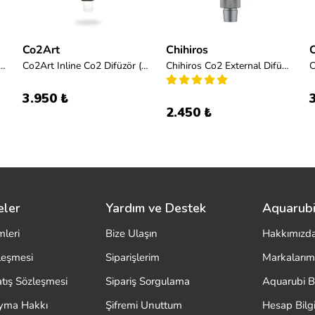
Co2Art
Chihiros
o2 Difüzör 600 L Damla Sayaçlı
Co2Art Inline Co2 Difüzör (16/22)
Chihiros Co2 External Difüzör 16-22
3.950 ₺
2.450 ₺
eler
Yardım ve Destek
Aquarubi
mleri
Bize Ulaşın
Hakkımızd
zleşmesi
Siparişlerim
Markalarım
atış Sözleşmesi
Sipariş Sorgulama
Aquarubi B
ayma Hakkı
Şifremi Unuttum
Hesap Bilgi