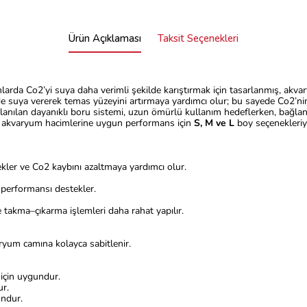
Ürün Açıklaması
Taksit Seçenekleri
umlarda Co2’yi suya daha verimli şekilde karıştırmak için tasarlanmış, akv
nde suya vererek temas yüzeyini artırmaya yardımcı olur; bu sayede Co2’nin
ullanılan dayanıklı boru sistemi, uzun ömürlü kullanım hedeflerken, bağla
klı akvaryum hacimlerine uygun performans için
S, M ve L
boy seçenekleriy
kler ve Co2 kaybını azaltmaya yardımcı olur.
performansı destekler.
 takma–çıkarma işlemleri daha rahat yapılır.
aryum camına kolayca sabitlenir.
için uygundur.
r.
undur.