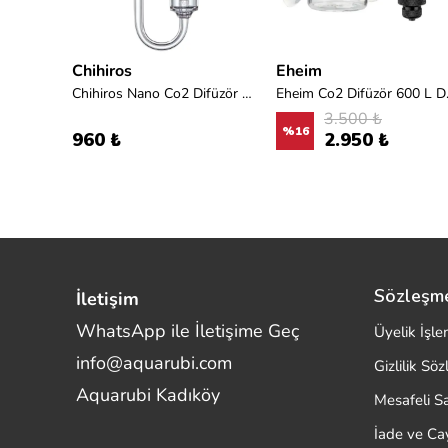
Chihiros
Eheim
00 L
Chihiros Nano Co2 Difüzör - M
Eheim C
3.500 ₺
%
16
960 ₺
2.950 ₺
Sözleşm
İletişim
WhatsApp ile İletişime Geç
Üyelik İşle
info@aquarubi.com
Gizlilik Sö
Merhaba! Size nasıl yardımcı
Aquarubi Kadıköy
olabilirim?
Mesafeli S
Aquarubi hakkında sık sorulan soruları hızlıca
İade ve C
inceleyin.