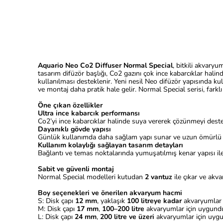
Aquario Neo Co2 Diffuser Normal Special
, bitkili akvary
tasarım difüzör başlığı, Co2 gazını çok ince kabarcıklar hali
kullanılması desteklenir. Yeni nesil Neo difüzör yapısında k
ve montaj daha pratik hale gelir. Normal Special serisi, far
Öne çıkan özellikler
Ultra ince kabarcık performansı
Co2’yi ince kabarcıklar halinde suya vererek çözünmeyi deste
Dayanıklı gövde yapısı
Günlük kullanımda daha sağlam yapı sunar ve uzun ömürlü 
Kullanım kolaylığı sağlayan tasarım detayları
Bağlantı ve temas noktalarında yumuşatılmış kenar yapısı ile
Sabit ve güvenli montaj
Normal Special modelleri kutudan
2 vantuz
ile çıkar ve akv
Boy seçenekleri ve önerilen akvaryum hacmi
S: Disk çapı
12 mm
, yaklaşık
100 litreye kadar
akvaryumlar 
M: Disk çapı
17 mm
,
100–200 litre
akvaryumlar için uygundu
L: Disk çapı
24 mm
,
200 litre ve üzeri
akvaryumlar için uyg