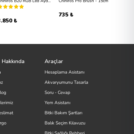
Chihiros B20 RGB Led Aydınlatma +Bluetooth Controller
Chihiros Pro Brush - 15cm
735 ₺
1.260
3.850 ₺
 Hakkında
Araçlar
a
Hesaplama Asistanı
ız
Akvaryumunu Tasarla
log
Soru - Cevap
lerimiz
Yem Asistanı
eslimat
Bitki Bakım Şartları
argo
Balık Seçim Kılavuzu
Bitki Sağlığı Rehberi