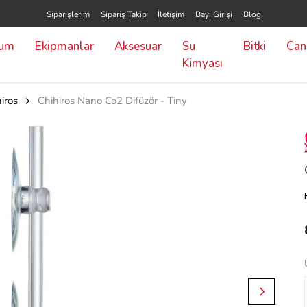
Siparişlerim
Sipariş Takip
İletişim
Bayi Girişi
Blog
yum
Ekipmanlar
Aksesuar
Su
Bitki
Canl
Kimyası
iros
Chihiros Nano Co2 Difüzör - Tiny