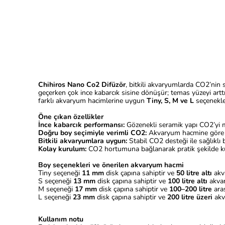
Chihiros Nano Co2 Difüzör
, bitkili akvaryumlarda CO2’nin 
geçerken çok ince kabarcık sisine dönüşür; temas yüzeyi artt
farklı akvaryum hacimlerine uygun
Tiny, S, M ve L
seçenekle
Öne çıkan özellikler
İnce kabarcık performansı:
Gözenekli seramik yapı CO2’yi mi
Doğru boy seçimiyle verimli CO2:
Akvaryum hacmine göre uy
Bitkili akvaryumlara uygun:
Stabil CO2 desteği ile sağlıklı 
Kolay kurulum:
CO2 hortumuna bağlanarak pratik şekilde kul
Boy seçenekleri ve önerilen akvaryum hacmi
Tiny seçeneği
11 mm
disk çapına sahiptir ve
50 litre altı
akv
S seçeneği
13 mm
disk çapına sahiptir ve
100 litre altı
akvar
M seçeneği
17 mm
disk çapına sahiptir ve
100–200 litre
aras
L seçeneği
23 mm
disk çapına sahiptir ve
200 litre üzeri
akv
Kullanım notu