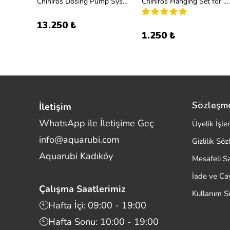
Chihiros Dosing Pump System (Dozaj Sistemi 4'lü)
Chihiros Hanging Set for WRGB II
13.250 ₺
1.250 ₺
Sözleşm
İletişim
WhatsApp ile İletişime Geç
Üyelik İşle
info@aquarubi.com
Gizlilik Sö
Merhaba! Size nasıl yardımcı
Aquarubi Kadıköy
olabilirim?
Mesafeli S
Aquarubi hakkında sık sorulan soruları hızlıca
İade ve C
inceleyin.
Çalışma Saatlerimiz
Kullanım S
İletişim
🕙Hafta İçi: 09:00 - 19:00
🕙Hafta Sonu: 10:00 - 19:00
Bilgi