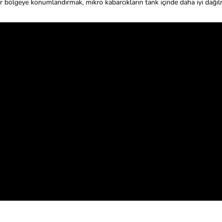
bir bölgeye konumlandırmak, mikro kabarcıkların tank içinde daha iyi dağıl