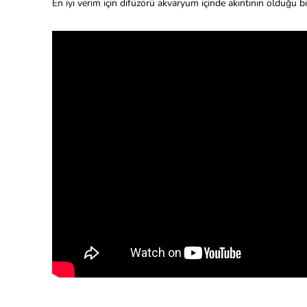
En iyi verim için difüzörü akvaryum içinde akıntının olduğu 