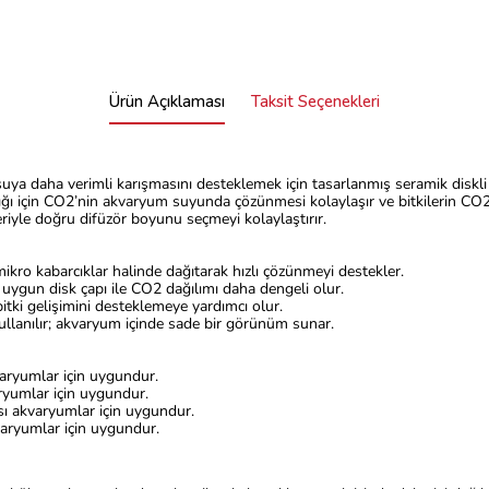
Ürün Açıklaması
Taksit Seçenekleri
suya daha verimli karışmasını desteklemek için tasarlanmış seramik diskli
ığı için CO2’nin akvaryum suyunda çözünmesi kolaylaşır ve bitkilerin CO2’
riyle doğru difüzör boyunu seçmeyi kolaylaştırır.
kro kabarcıklar halinde dağıtarak hızlı çözünmeyi destekler.
gun disk çapı ile CO2 dağılımı daha dengeli olur.
bitki gelişimini desteklemeye yardımcı olur.
lanılır; akvaryum içinde sade bir görünüm sunar.
aryumlar için uygundur.
yumlar için uygundur.
ı akvaryumlar için uygundur.
aryumlar için uygundur.