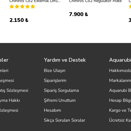
Chihiros Co2 External Difüzör 12-16
Chihiros Co2 Regülatör Mate
7.900 ₺
2.150 ₺
eler
Yardım ve Destek
Aquarubi
mleri
Bize Ulaşın
Hakkımızd
zleşmesi
Siparişlerim
Markalarım
atış Sözleşmesi
Sipariş Sorgulama
Aquarubi B
ayma Hakkı
Şifremi Unuttum
Hesap Bilgi
özleşmesi
Hesabım
Kargo ve T
Sıkça Sorulan Sorular
Ücretsiz K