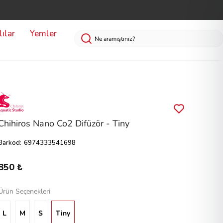
ılar
Yemler
Chihiros Nano Co2 Difüzör - Tiny
Barkod
:
6974333541698
850 ₺
Ürün Seçenekleri
L
M
S
Tiny