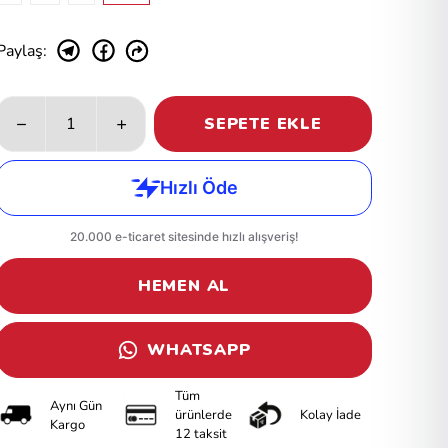
Paylaş
:
SEPETE EKLE
HEMEN AL
WHATSAPP
Tüm
Aynı Gün
ürünlerde
Kolay İade
Kargo
12 taksit