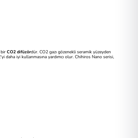
 bir
CO2 difüzör
dür. CO2 gazı gözenekli seramik yüzeyden
yi daha iyi kullanmasına yardımcı olur. Chihiros Nano serisi,