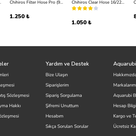
 Pro (12-16mm)
Chihiros Filter Hose Pro (9-12mm)
Chihiros Clear Hose 16/22mm 3m (dış filtre hortumu)
1.250 ₺
1.050 ₺
eler
Yardım ve Destek
Aquarubi
mleri
Bize Ulaşın
Hakkımızd
zleşmesi
Siparişlerim
Markalarım
atış Sözleşmesi
Sipariş Sorgulama
Aquarubi B
ayma Hakkı
Şifremi Unuttum
Hesap Bilgi
özleşmesi
Hesabım
Kargo ve T
Sıkça Sorulan Sorular
Ücretsiz K