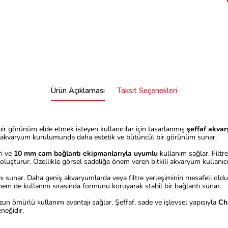
Ürün Açıklaması
Taksit Seçenekleri
 bir görünüm elde etmek isteyen kullanıcılar için tasarlanmış
şeffaf akva
ında akvaryum kurulumunda daha estetik ve bütüncül bir görünüm sunar.
ri ve
10 mm cam bağlantı ekipmanlarıyla uyumlu
kullanım sağlar. Filtr
şturur. Özellikle görsel sadeliğe önem veren bitkili akvaryum kullanıcılar
nı sunar. Daha geniş akvaryumlarda veya filtre yerleşiminin mesafeli oldu
 hem de kullanım sırasında formunu koruyarak stabil bir bağlantı sunar.
uzun ömürlü kullanım avantajı sağlar. Şeffaf, sade ve işlevsel yapısıyla
Ch
neğidir.