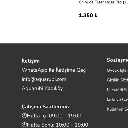
Chihiros Filter Hose
1.350 ₺
Sözleşm
İletişim
WhatsApp ile İletişime Geç
Üyelik İşle
info@aquarubi.com
Gizlilik Sö
Merhaba! Size nasıl yardımcı
Aquarubi Kadıköy
olabilirim?
Mesafeli S
Aquarubi hakkında sık sorulan soruları hızlıca
İade ve C
inceleyin.
Çalışma Saatlerimiz
Kullanım S
İletişim
🕙Hafta İçi: 09:00 - 19:00
🕙Hafta Sonu: 10:00 - 19:00
Bilgi