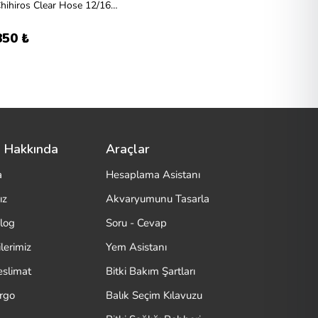
Chihiros Clear Hose 12/16mm 3m (dış filtre hortumu)
850 ₺
 Hakkında
Araçlar
a
Hesaplama Asistanı
ız
Akvaryumunu Tasarla
log
Soru - Cevap
lerimiz
Yem Asistanı
eslimat
Bitki Bakım Şartları
argo
Balık Seçim Kılavuzu