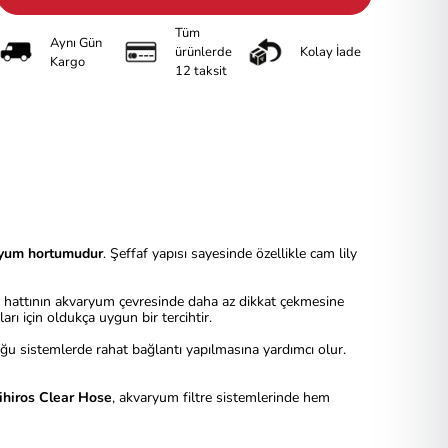
Tüm
Aynı Gün
ürünlerde
Kolay İade
Kargo
12 taksit
ryum hortumudur
. Şeffaf yapısı sayesinde özellikle cam lily
e hattının akvaryum çevresinde daha az dikkat çekmesine
ı için oldukça uygun bir tercihtir.
ğu sistemlerde rahat bağlantı yapılmasına yardımcı olur.
ihiros Clear Hose
, akvaryum filtre sistemlerinde hem