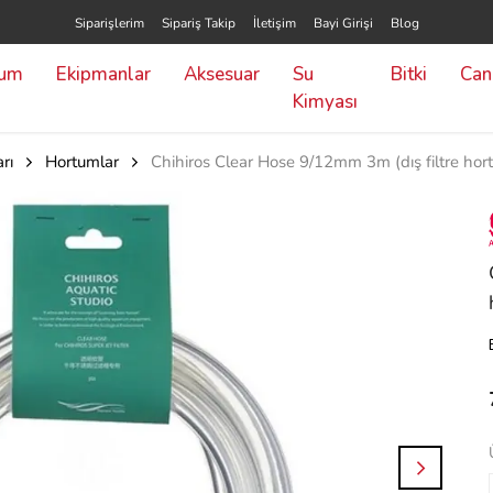
Siparişlerim
Sipariş Takip
İletişim
Bayi Girişi
Blog
yum
Ekipmanlar
Aksesuar
Su
Bitki
Canl
Kimyası
rı
Hortumlar
Chihiros Clear Hose 9/12mm 3m (dış filtre hor