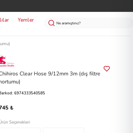
ılar
Yemler
tumu)
Chihiros Clear Hose 9/12mm 3m (dış filtre
hortumu)
Barkod
:
6974333540585
745 ₺
Ürün Seçenekleri