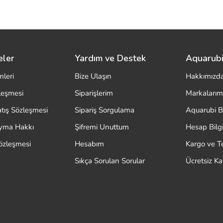
eler
Yardım ve Destek
Aquarubi
mleri
Bize Ulaşın
Hakkımızd
zleşmesi
Siparişlerim
Markalarım
atış Sözleşmesi
Sipariş Sorgulama
Aquarubi B
ayma Hakkı
Şifremi Unuttum
Hesap Bilgi
özleşmesi
Hesabım
Kargo ve T
Sıkça Sorulan Sorular
Ücretsiz K