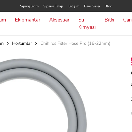
Siparişlerim
Sipariş Takip
İletişim
Bayi Girişi
Blog
yum
Ekipmanlar
Aksesuar
Su
Bitki
Canl
Kimyası
rı
Hortumlar
Chihiros Filter Hose Pro (16-22mm)