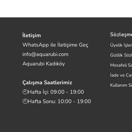
Sözleşm
İletişim
WhatsApp ile İletişime Geç
Üyelik İşle
info@aquarubi.com
Gizlilik Sö
Merhaba! Size nasıl yardımcı
Aquarubi Kadıköy
olabilirim?
Mesafeli S
Aquarubi hakkında sık sorulan soruları hızlıca
İade ve C
inceleyin.
Çalışma Saatlerimiz
Kullanım S
İletişim
🕙Hafta İçi: 09:00 - 19:00
🕙Hafta Sonu: 10:00 - 19:00
Bilgi
Müşteri Destek
Aquarubi Dünyası