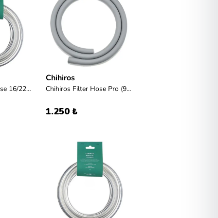
Chihiros
Chihiros Clear Hose 16/22mm 3m (dış filtre hortumu)
Chihiros Filter Hose Pro (9-12mm)
1.250 ₺