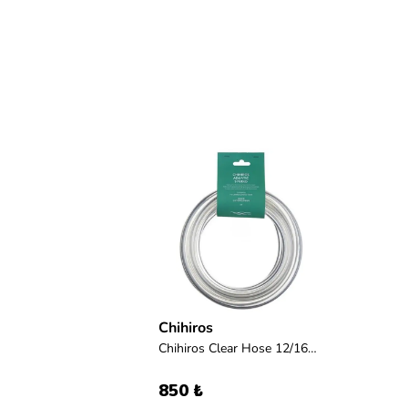
Chihiros
Chihiros Clear Hose 12/16mm 3m (dış filtre hortumu)
850 ₺