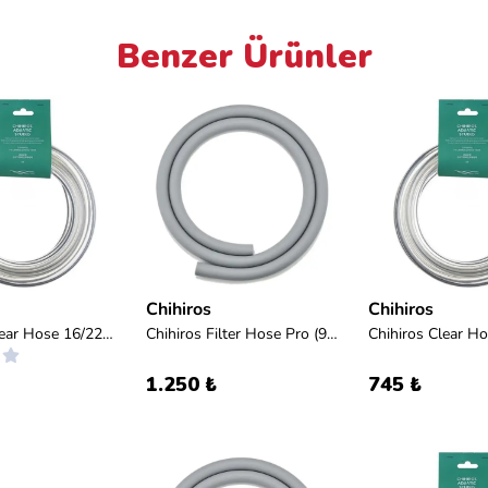
Benzer Ürünler
Chihiros
Chihiros
Chihiros Clear Hose 16/22mm 3m (dış filtre hortumu)
Chihiros Filter Hose Pro (9-12mm)
1.250 ₺
745 ₺