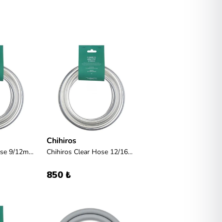
Chihiros
Chihiros Clear Hose 9/12mm 3m (dış filtre hortumu)
Chihiros Clear Hose 12/16mm 3m (dış filtre hortumu)
850 ₺