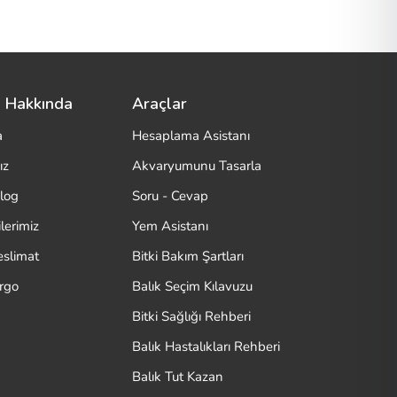
 Hakkında
Araçlar
a
Hesaplama Asistanı
ız
Akvaryumunu Tasarla
log
Soru - Cevap
lerimiz
Yem Asistanı
eslimat
Bitki Bakım Şartları
argo
Balık Seçim Kılavuzu
Bitki Sağlığı Rehberi
Balık Hastalıkları Rehberi
Balık Tut Kazan