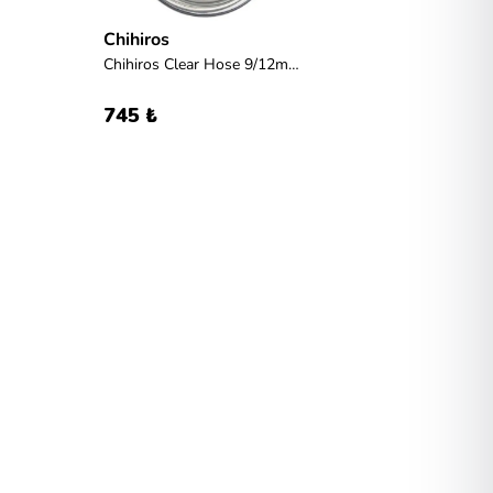
Chihiros
Chihiros Clear Hose 9/12mm 3m (dış filtre hortumu)
745 ₺