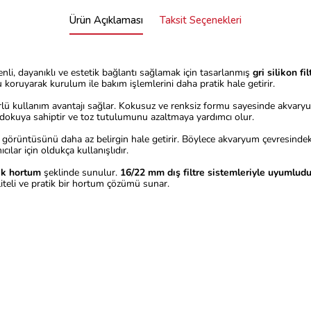
Ürün Açıklaması
Taksit Seçenekleri
venli, dayanıklı ve estetik bağlantı sağlamak için tasarlanmış
gri silikon f
 koruyarak kurulum ile bakım işlemlerini daha pratik hale getirir.
lü kullanım avantajı sağlar. Kokusuz ve renksiz formu sayesinde akvaryum
dokuya sahiptir ve toz tutulumunu azaltmaya yardımcı olur.
görüntüsünü daha az belirgin hale getirir. Böylece akvaryum çevresindek
ılar için oldukça kullanışlıdır.
ik hortum
şeklinde sunulur.
16/22 mm dış filtre sistemleriyle uyumludu
aliteli ve pratik bir hortum çözümü sunar.