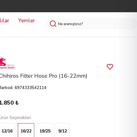
ılar
Yemler
Chihiros Filter Hose Pro (16-22mm)
Barkod
:
6974333542114
1.850 ₺
Ürün Seçenekleri
12/16
16/22
19/25
9/12