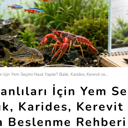
Akvaryum Canlıları İçin Yem Seçimi Nasıl Yapılır? Balık, Karides, Kerevit ve Kaplumbağa Beslenme Rehberi
nlıları İçin Yem Se
ık, Karides, Kerevit
 Beslenme Rehberi