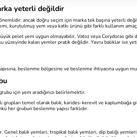
ka yeterli değildir
 önemlidir; ancak doğru seçim için marka tek başına yeterli deği
 yemi, kurutulmuş yem veya katkı ürünü gibi farklı kullanım amaçl
n büyük pelet yem uygun olmayabilir. Vatoz veya Corydoras gibi d
 su yüzeyinde kalan yemler pratik değildir. Yavru balıklar ise y
yapısına, beslenme bölgesine ve beslenme ihtiyacına uygun mu
ubu
grubu için yem aradığınızı belirlemektir.
 grupları temel olarak balık, karides-kerevit ve kaplumbağa gi
nkü her grubun beslenme yapısı farklıdır.
. Genel balık yemleri, tropikal balık yemleri, dip balığı yemleri