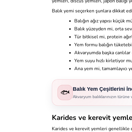
yemleri, discus yemleri, japon balığı y
Balık yemi seçerken şunlara dikkat edi
Balığın ağız yapısı küçük 
Balık yüzeyden mi, orta se
Tür bitkisel mi, protein ağır
Yem formu balığın tüketebi
Akvaryumda başka canlılar
Yem suyu hızlı kirletiyor m
Ana yem mi, tamamlayıcı 
Balık Yem Çeşitlerini İn
🐟
Akvaryum balıklarınızın türüne v
Karides ve kerevit yemle
Karides ve kerevit yemleri genellikle