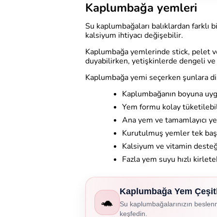
Kaplumbağa yemleri
Su kaplumbağaları balıklardan farklı b
kalsiyum ihtiyacı değişebilir.
Kaplumbağa yemlerinde stick, pelet v
duyabilirken, yetişkinlerde dengeli v
Kaplumbağa yemi seçerken şunlara dik
Kaplumbağanın boyuna uyg
Yem formu kolay tüketilebil
Ana yem ve tamamlayıcı yem
Kurutulmuş yemler tek başı
Kalsiyum ve vitamin desteğ
Fazla yem suyu hızlı kirlete
Kaplumbağa Yem Çeşitle
🐢
Su kaplumbağalarınızın beslenme
keşfedin.