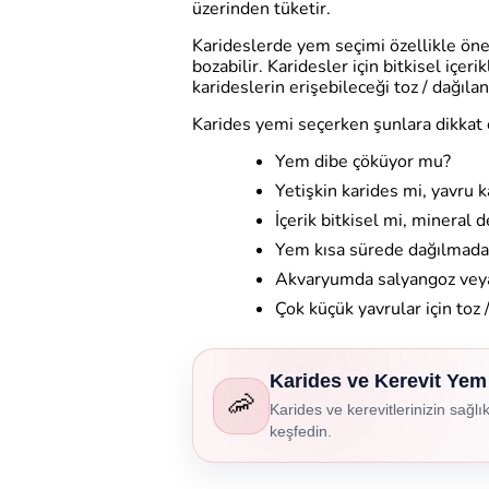
üzerinden tüketir.
Karideslerde yem seçimi özellikle önem
bozabilir. Karidesler için bitkisel içe
karideslerin erişebileceği toz / dağıl
Karides yemi seçerken şunlara dikkat 
Yem dibe çöküyor mu?
Yetişkin karides mi, yavru 
İçerik bitkisel mi, mineral d
Yem kısa sürede dağılmadan
Akvaryumda salyangoz veya
Çok küçük yavrular için toz 
Karides ve Kerevit Yem 
🦐
Karides ve kerevitlerinizin sağlı
keşfedin.