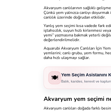
Akvaryum canlılarının sağlıklı gelişmes
Çünkü yem yalnızca canlıyı doyurmak i
canlılık üzerinde doğrudan etkilidir.
Yanlış yem seçimi kısa vadede fark edil
iştahsızlık, suyun hızlı kirlenmesi vey
yemi” yazmasına bakmak yeterli değildi
değerlendirilmelidir.
Aquarubi Akvaryum Canlıları İçin Yem 
yemlerini; canlı grubu, yem formu, he
daha hızlı ulaşmayı sağlar.
Yem Seçim Asistanını K
🍽️
Balık, karides, kerevit ve kapl
Akvaryum yem seçimi ne
Akvaryum canlıları doğada farklı besin k