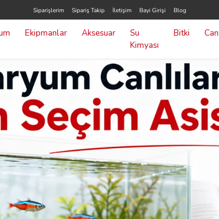
Siparişlerim
Sipariş Takip
İletişim
Bayi Girişi
Blog
yum
Ekipmanlar
Aksesuar
Su
Bitki
Canl
Kimyası