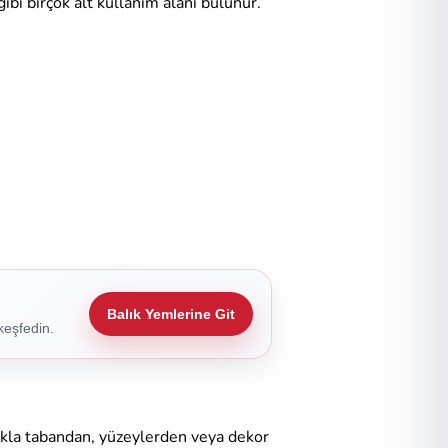
gibi birçok alt kullanım alanı bulunur.
Balık Yemlerine Git
keşfedin.
ukla tabandan, yüzeylerden veya dekor