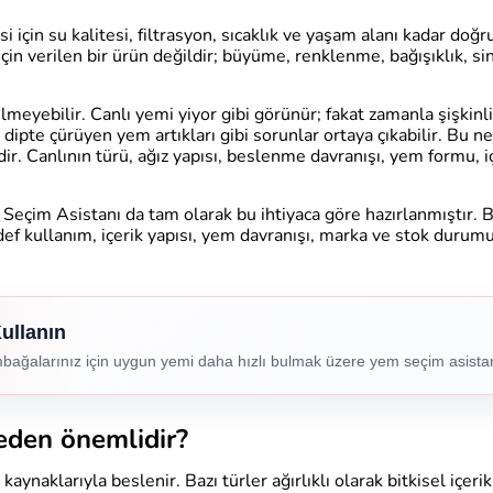
i için su kalitesi, filtrasyon, sıcaklık ve yaşam alanı kadar do
çin verilen bir ürün değildir; büyüme, renklenme, bağışıklık, 
meyebilir. Canlı yemi yiyor gibi görünür; fakat zamanla şişkinlik
a dipte çürüyen yem artıkları gibi sorunlar ortaya çıkabilir. Bu 
r. Canlının türü, ağız yapısı, beslenme davranışı, yem formu, iç
Seçim Asistanı da tam olarak bu ihtiyaca göre hazırlanmıştır. B
def kullanım, içerik yapısı, yem davranışı, marka ve stok durum
ullanın
umbağalarınız için uygun yemi daha hızlı bulmak üzere yem seçim asistan
den önemlidir?
aynaklarıyla beslenir. Bazı türler ağırlıklı olarak bitkisel içerik 