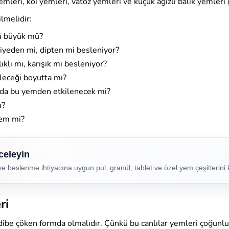
emleri, koi yemleri, vatoz yemleri ve küçük ağızlı balık yemleri 
lmelidir:
mü büyük mü?
viyeden mi, dipten mi besleniyor?
lıklı mı, karışık mı besleniyor?
leceği boyutta mı?
 da bu yemden etkilenecek mi?
u?
yem mi?
celeyin
e beslenme ihtiyacına uygun pul, granül, tablet ve özel yem çeşitlerini 
ri
 dibe çöken formda olmalıdır. Çünkü bu canlılar yemleri çoğunl