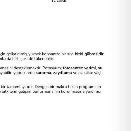
12 taksit
çin geliştirilmiş yüksek konsantre bir
sıvı bitki gübresidir
.
larda hızlı şekilde tükenebilir.
şmesini desteklemektir. Potasyum;
fotosentez verimi
,
su
yabilir, yapraklarda
sararma
,
zayıflama
ve özellikle yaşlı
 bir tamamlayıcıdır. Dengeli bir makro besin programının
le bitkilerin gelişim performansının korunmasına yardımcı