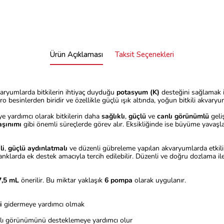
Ürün Açıklaması
Taksit Seçenekleri
akvaryumlarda bitkilerin ihtiyaç duyduğu
potasyum (K)
desteğini sağlamak i
 besinlerden biridir ve özellikle güçlü ışık altında, yoğun bitkili akvaryum
e yardımcı olarak bitkilerin daha
sağlıklı
,
güçlü
ve
canlı görünümlü
geli
aşınımı
gibi önemli süreçlerde görev alır. Eksikliğinde ise büyüme yavaşla
li
,
güçlü aydınlatmalı
ve düzenli gübreleme yapılan akvaryumlarda etkili
tanklarda ek destek amacıyla tercih edilebilir. Düzenli ve doğru dozlama i
7,5 mL
önerilir. Bu miktar yaklaşık
6 pompa
olarak uygulanır.
i
gidermeye yardımcı olmak
canlı görünümünü desteklemeye yardımcı olur