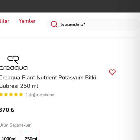
ılar
Yemler
Creaqua Plant Nutrient Potasyum Bitki
Gübresi 250 ml
1 değerlendirme
370 ₺
Ürün Seçenekleri
1000ml
250ml