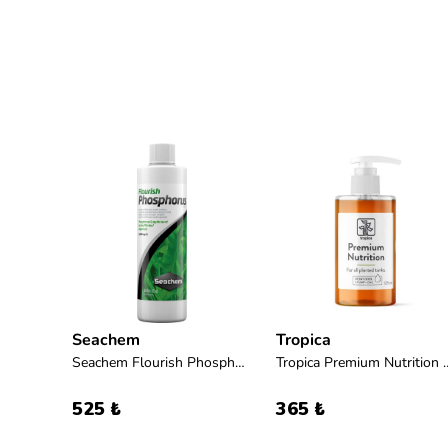
Seachem
Tropica
Seachem Flourish Phosphorus 100ml
Seachem Flourish Phosphorus 250ml
Tropica Premium 
525 ₺
365 ₺