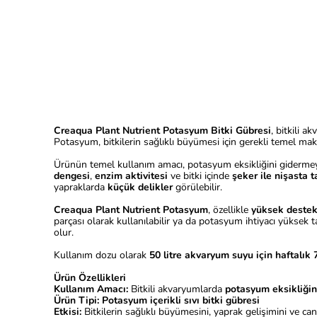
Creaqua Plant Nutrient Potasyum Bitki Gübresi
, bitkili 
Potasyum, bitkilerin sağlıklı büyümesi için gerekli temel makro
Ürünün temel kullanım amacı, potasyum eksikliğini gidermey
dengesi
,
enzim aktivitesi
ve bitki içinde
şeker ile nişasta t
yapraklarda
küçük delikler
görülebilir.
Creaqua Plant Nutrient Potasyum
, özellikle
yüksek destek
parçası olarak kullanılabilir ya da potasyum ihtiyacı yüksek 
olur.
Kullanım dozu olarak
50 litre akvaryum suyu için haftalık 
Ürün Özellikleri
Kullanım Amacı:
Bitkili akvaryumlarda
potasyum eksikliğin
Ürün Tipi:
Potasyum içerikli sıvı bitki gübresi
Etkisi:
Bitkilerin sağlıklı büyümesini, yaprak gelişimini ve 