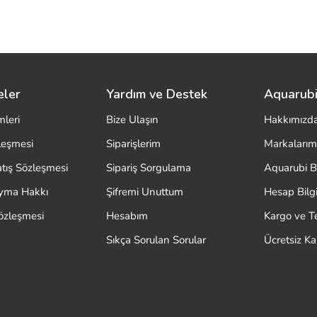
eler
Yardım ve Destek
Aquarubi
mleri
Bize Ulaşın
Hakkımızd
zleşmesi
Siparişlerim
Markalarım
atış Sözleşmesi
Sipariş Sorgulama
Aquarubi B
ayma Hakkı
Şifremi Unuttum
Hesap Bilgi
özleşmesi
Hesabım
Kargo ve T
Sıkça Sorulan Sorular
Ücretsiz K