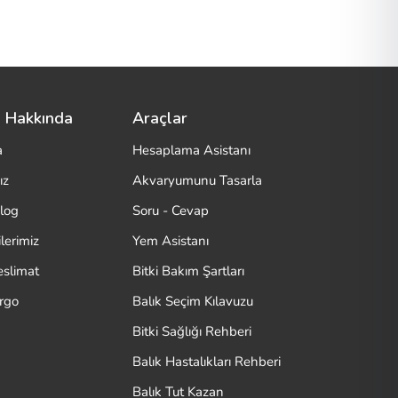
 Hakkında
Araçlar
a
Hesaplama Asistanı
ız
Akvaryumunu Tasarla
log
Soru - Cevap
lerimiz
Yem Asistanı
eslimat
Bitki Bakım Şartları
argo
Balık Seçim Kılavuzu
Bitki Sağlığı Rehberi
Balık Hastalıkları Rehberi
Balık Tut Kazan