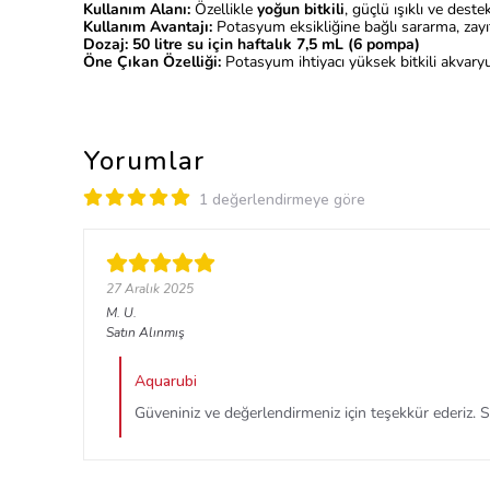
Kullanım Alanı:
Özellikle
yoğun bitkili
, güçlü ışıklı ve dest
Kullanım Avantajı:
Potasyum eksikliğine bağlı sararma, zayı
Dozaj:
50 litre su için haftalık 7,5 mL (6 pompa)
Öne Çıkan Özelliği:
Potasyum ihtiyacı yüksek bitkili akvary
Yorumlar
1 değerlendirmeye göre
27 Aralık 2025
M.
U.
Satın Alınmış
Aquarubi
Güveniniz ve değerlendirmeniz için teşekkür ederiz. Su