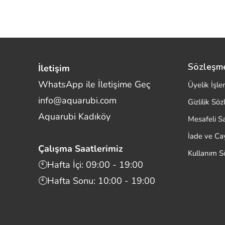
Sözleşm
İletişim
WhatsApp ile İletişime Geç
Üyelik İşle
info@aquarubi.com
Gizlilik Sö
Merhaba! Size nasıl yardımcı
Aquarubi Kadıköy
olabilirim?
Mesafeli S
Aquarubi hakkında sık sorulan soruları hızlıca
İade ve C
inceleyin.
Çalışma Saatlerimiz
Kullanım S
İletişim
🕙Hafta İçi: 09:00 - 19:00
🕙Hafta Sonu: 10:00 - 19:00
Bilgi
Müşteri Destek