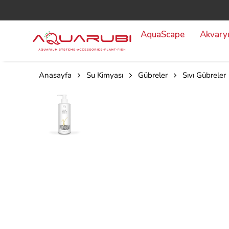
AquaScape
Akvar
Anasayfa
Su Kimyası
Gübreler
Sıvı Gübreler