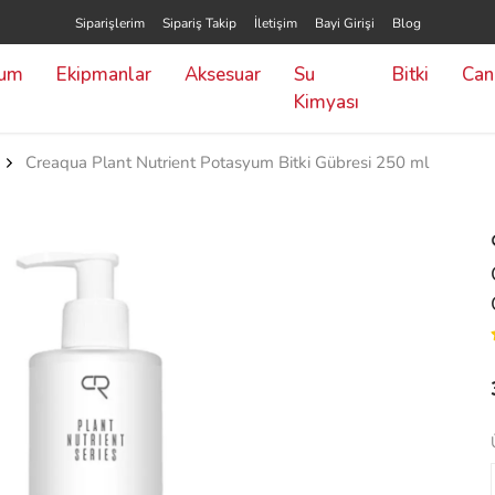
Siparişlerim
Sipariş Takip
İletişim
Bayi Girişi
Blog
yum
Ekipmanlar
Aksesuar
Su
Bitki
Canl
Kimyası
Creaqua Plant Nutrient Potasyum Bitki Gübresi 250 ml