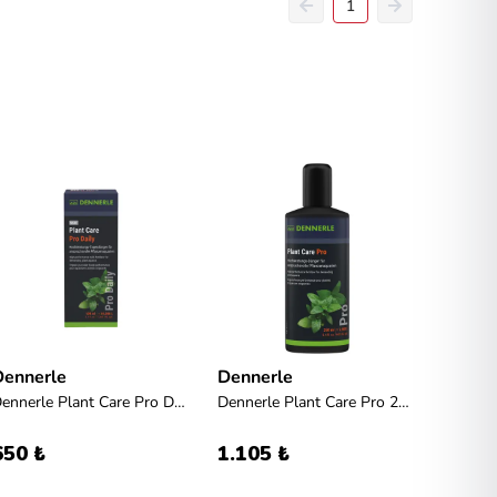
1
Dennerle
Dennerle
Seac
Dennerle Plant Care Pro Daily 100ml
Dennerle Plant Care Pro 250ml
650 ₺
1.105 ₺
530 