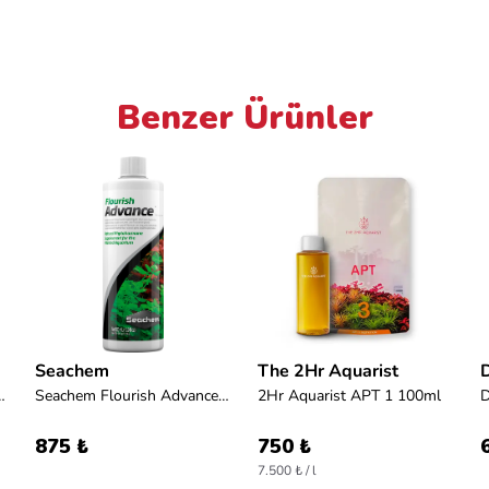
Benzer Ürünler
Seachem
The 2Hr Aquarist
Nutrition 125 ml
Seachem Flourish Advance 500ml
2Hr Aquarist APT 1 100ml
875 ₺
750 ₺
7.500 ₺ / l