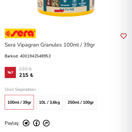
Sera Vipagran Granules 100ml / 39gr
Barkod
:
4001942548953
230 ₺
%
7
215 ₺
Ürün Seçenekleri
100ml / 39gr
10L / 3,6kg
250ml / 100gr
Paylaş
: