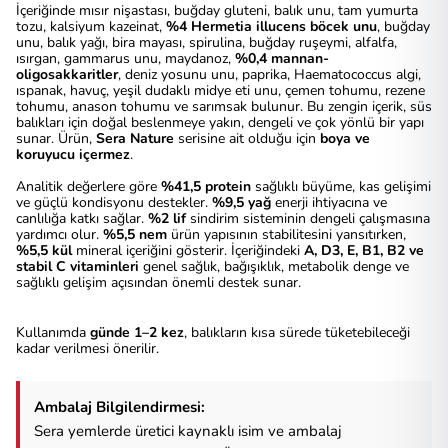
İçeriğinde mısır nişastası, buğday gluteni, balık unu, tam yumurta
tozu, kalsiyum kazeinat,
%4 Hermetia illucens böcek unu
, buğday
unu, balık yağı, bira mayası, spirulina, buğday ruşeymi, alfalfa,
ısırgan, gammarus unu, maydanoz,
%0,4 mannan-
oligosakkaritler
, deniz yosunu unu, paprika, Haematococcus algi,
ıspanak, havuç, yeşil dudaklı midye eti unu, çemen tohumu, rezene
tohumu, anason tohumu ve sarımsak bulunur. Bu zengin içerik, süs
balıkları için doğal beslenmeye yakın, dengeli ve çok yönlü bir yapı
sunar. Ürün,
Sera Nature
serisine ait olduğu için
boya ve
koruyucu içermez
.
Analitik değerlere göre
%41,5 protein
sağlıklı büyüme, kas gelişimi
ve güçlü kondisyonu destekler.
%9,5 yağ
enerji ihtiyacına ve
canlılığa katkı sağlar.
%2 lif
sindirim sisteminin dengeli çalışmasına
yardımcı olur.
%5,5 nem
ürün yapısının stabilitesini yansıtırken,
%5,5 kül
mineral içeriğini gösterir. İçeriğindeki
A, D3, E, B1, B2 ve
stabil C vitaminleri
genel sağlık, bağışıklık, metabolik denge ve
sağlıklı gelişim açısından önemli destek sunar.
Kullanımda
günde 1–2 kez
, balıkların kısa sürede tüketebileceği
kadar verilmesi önerilir.
Ambalaj Bilgilendirmesi:
Sera yemlerde üretici kaynaklı isim ve ambalaj