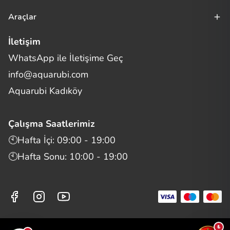
Araçlar
İletişim
WhatsApp ile İletişime Geç
Merhaba! Size nasıl yardımcı
info@aquarubi.com
olabilirim?
Aquarubi hakkında sık sorulan soruları hızlıca inceleyin.
Aquarubi Kadıköy
İletişim
Çalışma Saatlerimiz
Bilgi
🕙Hafta İçi: 09:00 - 19:00
🕙Hafta Sonu: 10:00 - 19:00
Müşteri Destek
Aquarubi Dünyası
Kategori ve Ürünler
₺