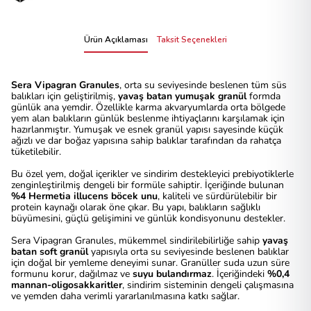
Ürün Açıklaması
Taksit Seçenekleri
Sera Vipagran Granules
, orta su seviyesinde beslenen tüm süs
balıkları için geliştirilmiş,
yavaş batan yumuşak granül
formda
günlük ana yemdir. Özellikle karma akvaryumlarda orta bölgede
yem alan balıkların günlük beslenme ihtiyaçlarını karşılamak için
hazırlanmıştır. Yumuşak ve esnek granül yapısı sayesinde küçük
ağızlı ve dar boğaz yapısına sahip balıklar tarafından da rahatça
tüketilebilir.
Bu özel yem, doğal içerikler ve sindirim destekleyici prebiyotiklerle
zenginleştirilmiş dengeli bir formüle sahiptir. İçeriğinde bulunan
%4 Hermetia illucens böcek unu
, kaliteli ve sürdürülebilir bir
protein kaynağı olarak öne çıkar. Bu yapı, balıkların sağlıklı
büyümesini, güçlü gelişimini ve günlük kondisyonunu destekler.
Sera Vipagran Granules, mükemmel sindirilebilirliğe sahip
yavaş
batan soft granül
yapısıyla orta su seviyesinde beslenen balıklar
için doğal bir yemleme deneyimi sunar. Granüller suda uzun süre
formunu korur, dağılmaz ve
suyu bulandırmaz
. İçeriğindeki
%0,4
mannan-oligosakkaritler
, sindirim sisteminin dengeli çalışmasına
ve yemden daha verimli yararlanılmasına katkı sağlar.